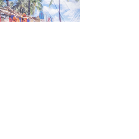
HORYZONT HAWAJE
DESKI SURFINGOWE
600,00
zł
DODAJ