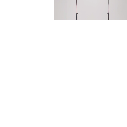
STOJAK NA UBRANIA
CZARNY
35,00
zł
DODAJ