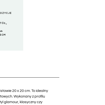
POZYCJE
,
STÓŁ
NA
5 CM
tawie 20 x 20 cm. To idealny
towych. Wykonany z profilu
yl glamour, klasyczny czy