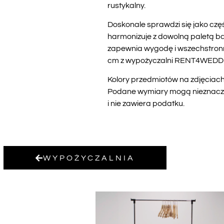
rustykalny.
Doskonale sprawdzi się jako częś
harmonizuje z dowolną paletą ba
zapewnia wygodę i wszechstronno
cm z wypożyczalni RENT4WEDDIN
Kolory przedmiotów na zdjęciach 
Podane wymiary mogą nieznacznie
i nie zawiera podatku.
WYPOŻYCZALNIA