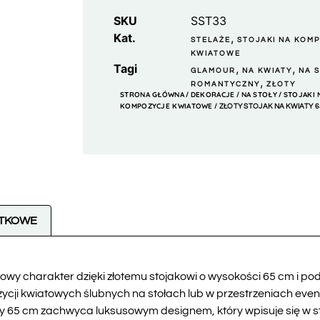
SKU
SST33
Kat.
,
STELAŻE
STOJAKI NA KOM
KWIATOWE
Tagi
,
,
GLAMOUR
NA KWIATY
NA 
,
ROMANTYCZNY
ZŁOTY
STRONA GŁÓWNA
DEKORACJE
NA STOŁY
STOJAKI 
/
/
/
KOMPOZYCJE KWIATOWE
/ ZŁOTY STOJAK NA KWIATY 6
ATKOWE
y charakter dzięki złotemu stojakowi o wysokości 65 cm i pods
ji kwiatowych ślubnych na stołach lub w przestrzeniach even
ty 65 cm zachwyca luksusowym designem, który wpisuje się w st