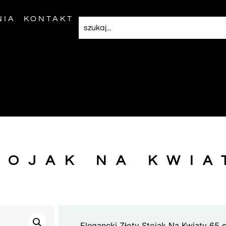
NIA
KONTAKT
TOJAK NA KWIA
Elegancki Złoty Stojak Na Kwiaty 65 