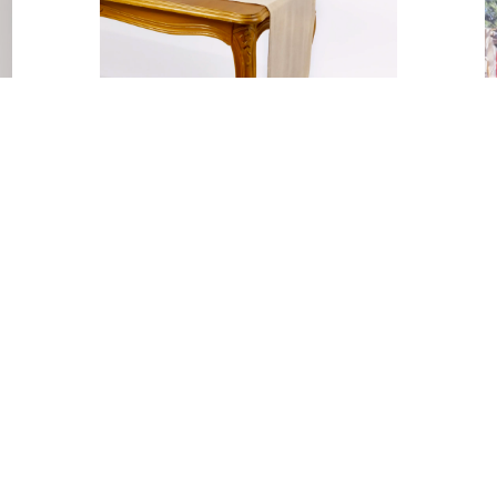
BIEŻNIK BEŻ SZAMPAŃSKI
WELUR
20,00
zł
DODAJ