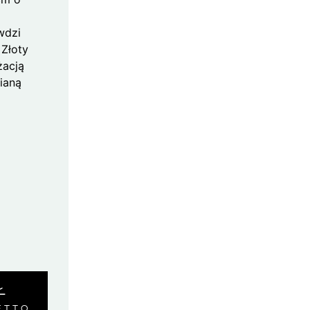
wdzi
 Złoty
żacją
ianą
Ł
ETTO