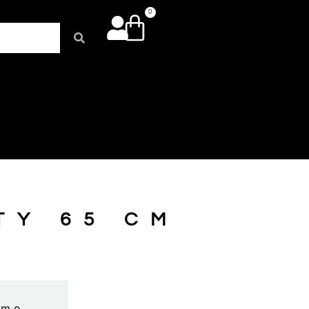
0
TY 65 CM
cm o