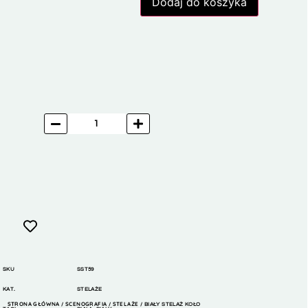
Dodaj do koszyka
SKU
SST59
KAT.
STELAŻE
STRONA GŁÓWNA
SCENOGRAFIA
STELAŻE
/
/
/ BIAŁY STELAŻ KOŁO