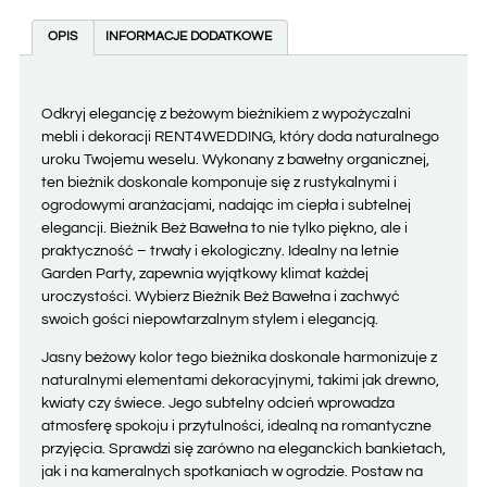
OPIS
INFORMACJE DODATKOWE
Odkryj elegancję z beżowym bieżnikiem z wypożyczalni
mebli i dekoracji RENT4WEDDING, który doda naturalnego
uroku Twojemu weselu. Wykonany z bawełny organicznej,
ten bieżnik doskonale komponuje się z rustykalnymi i
ogrodowymi aranżacjami, nadając im ciepła i subtelnej
elegancji. Bieżnik Beż Bawełna to nie tylko piękno, ale i
praktyczność – trwały i ekologiczny. Idealny na letnie
Garden Party, zapewnia wyjątkowy klimat każdej
uroczystości. Wybierz Bieżnik Beż Bawełna i zachwyć
swoich gości niepowtarzalnym stylem i elegancją.
Jasny beżowy kolor tego bieżnika doskonale harmonizuje z
naturalnymi elementami dekoracyjnymi, takimi jak drewno,
kwiaty czy świece. Jego subtelny odcień wprowadza
atmosferę spokoju i przytulności, idealną na romantyczne
przyjęcia. Sprawdzi się zarówno na eleganckich bankietach,
jak i na kameralnych spotkaniach w ogrodzie. Postaw na