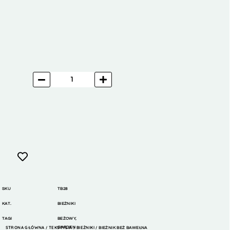
SKU
TB28
KAT.
BIEŻNIKI
TAGI
BEŻOWY
,
STRONA GŁÓWNA
TEKSTYLIA
GARDEN
BIEŻNIKI
/
/
/ BIEŻNIK BEŻ BAWEŁNA