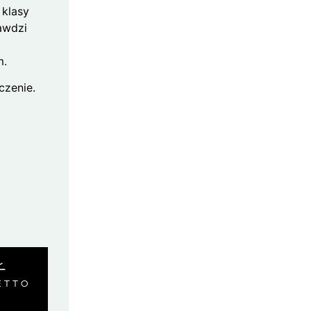
 klasy
rawdzi
m.
czenie.
Ł
ETTO