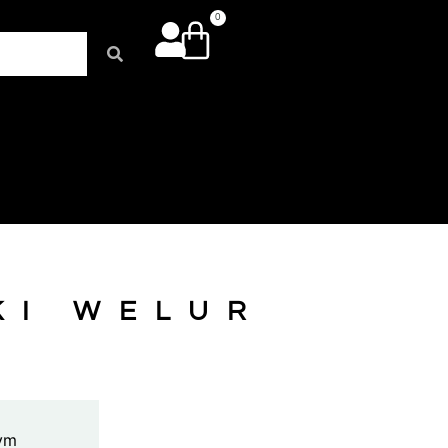
0
KI WELUR
nym