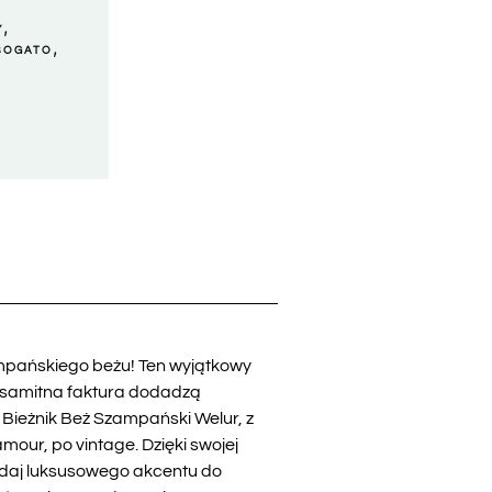
,
Y
,
BOGATO
ampańskiego beżu! Ten wyjątkowy
 aksamitna faktura dodadzą
 Bieżnik Beż Szampański Welur, z
our, po vintage. Dzięki swojej
Dodaj luksusowego akcentu do