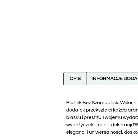
OPIS
INFORMACJE DOD
Bieżnik Beż Szampański Welur – 
dodatek przekształci każdą aranż
blasku i prestiżu Twojemu wydarz
wypożyczalni mebli i dekoracji 
elegancji i uniwersalności, dos