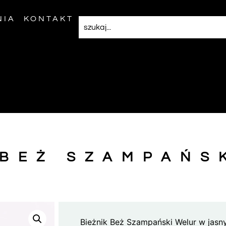
NIA
KONTAKT
 BEŻ SZAMPAŃS
Bieżnik Beż Szampański Welur w jas