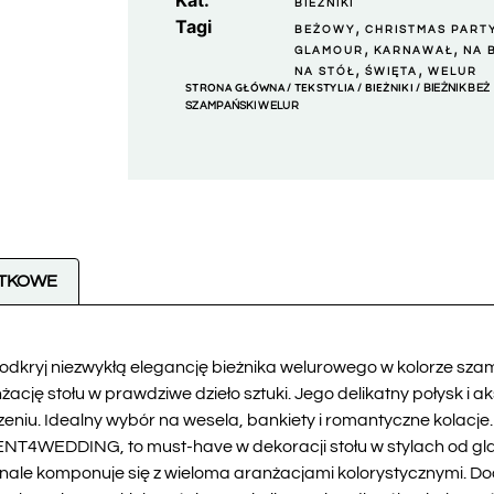
Kat.
BIEŻNIKI
Tagi
,
BEŻOWY
CHRISTMAS PART
,
,
GLAMOUR
KARNAWAŁ
NA 
,
,
NA STÓŁ
ŚWIĘTA
WELUR
STRONA GŁÓWNA
TEKSTYLIA
BIEŻNIKI
/
/
/ BIEŻNIK BEŻ
SZAMPAŃSKI WELUR
ATKOWE
odkryj niezwykłą elegancję bieżnika welurowego w kolorze sz
ację stołu w prawdziwe dzieło sztuki. Jego delikatny połysk i
eniu. Idealny wybór na wesela, bankiety i romantyczne kolacje.
RENT4WEDDING, to must-have w dekoracji stołu w stylach od glam
konale komponuje się z wieloma aranżacjami kolorystycznymi. 