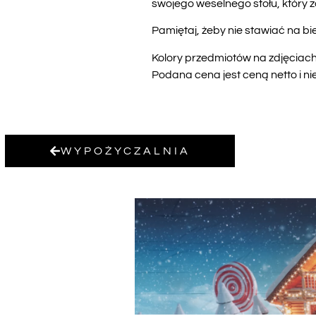
swojego weselnego stołu, który 
Pamiętaj, żeby nie stawiać na bi
Kolory przedmiotów na zdjęciach 
Podana cena jest ceną netto i ni
WYPOŻYCZALNIA