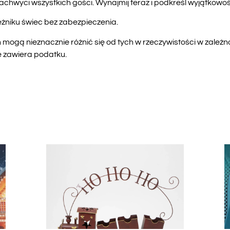
zachwyci wszystkich gości. Wynajmij teraz i podkreśl wyjątkow
eżniku świec bez zabezpieczenia.
mogą nieznacznie różnić się od tych w rzeczywistości w zależn
e zawiera podatku.