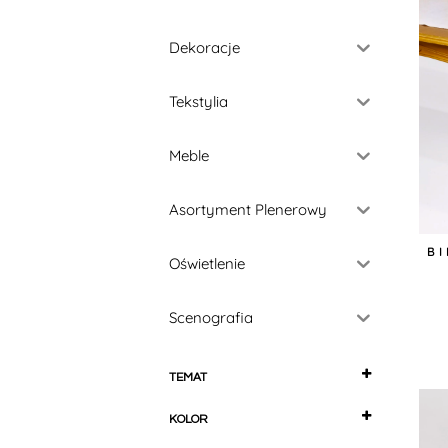
Dekoracje
Tekstylia
Meble
Asortyment Plenerowy
B
Oświetlenie
Scenografia
TEMAT
Alicja w Krainie Czarów
KOLOR
Andrzejki i Halloween
beżowy
Anglia