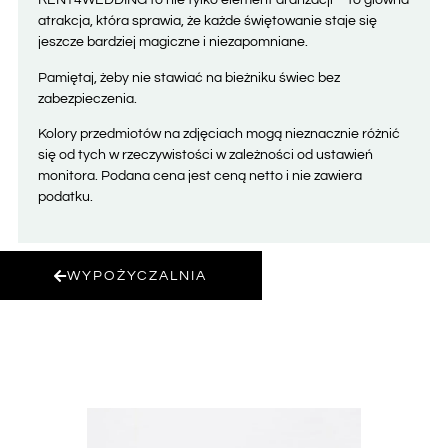
RENT4WEDDING to nie tylko element aranżacji – to główna
atrakcja, która sprawia, że każde świętowanie staje się
jeszcze bardziej magiczne i niezapomniane.
Pamiętaj, żeby nie stawiać na bieżniku świec bez
zabezpieczenia.
Kolory przedmiotów na zdjęciach mogą nieznacznie różnić
się od tych w rzeczywistości w zależności od ustawień
monitora. Podana cena jest ceną netto i nie zawiera
podatku.
WYPOŻYCZALNIA