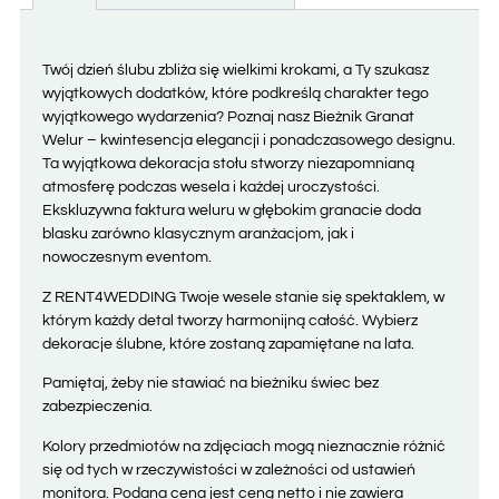
Twój dzień ślubu zbliża się wielkimi krokami, a Ty szukasz
wyjątkowych dodatków, które podkreślą charakter tego
wyjątkowego wydarzenia? Poznaj nasz Bieżnik Granat
Welur – kwintesencja elegancji i ponadczasowego designu.
Ta wyjątkowa dekoracja stołu stworzy niezapomnianą
atmosferę podczas wesela i każdej uroczystości.
Ekskluzywna faktura weluru w głębokim granacie doda
blasku zarówno klasycznym aranżacjom, jak i
nowoczesnym eventom.
Z RENT4WEDDING Twoje wesele stanie się spektaklem, w
którym każdy detal tworzy harmonijną całość. Wybierz
dekoracje ślubne, które zostaną zapamiętane na lata.
Pamiętaj, żeby nie stawiać na bieżniku świec bez
zabezpieczenia.
Kolory przedmiotów na zdjęciach mogą nieznacznie różnić
się od tych w rzeczywistości w zależności od ustawień
monitora. Podana cena jest ceną netto i nie zawiera