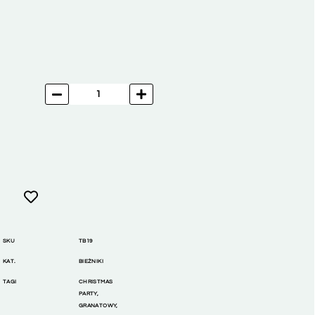
SKU
TB19
KAT.
BIEŻNIKI
TAGI
CHRISTMAS
PARTY
,
GRANATOWY
,