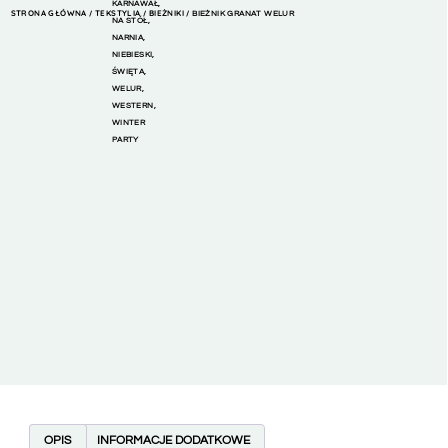
KARNAWAŁ
,
STRONA GŁÓWNA
TEKSTYLIA
BIEŻNIKI
/
/
/ BIEŻNIK GRANAT WELUR
NA STÓŁ
,
NARNIA
,
NIEBIESKI
,
ŚWIĘTA
,
WELUR
,
WESTERN
,
WINTER
PARTY
OPIS
INFORMACJE DODATKOWE