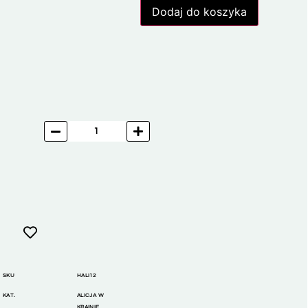
Dodaj do koszyka
SKU
HALI12
KAT.
ALICJA W
KRAINIE