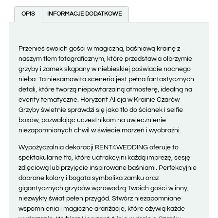
OPIS
INFORMACJE DODATKOWE
Przenieś swoich gości w magiczną, baśniową krainę z
naszym tłem fotograficznym, które przedstawia olbrzymie
grzyby i zamek skąpany w niebieskiej poświacie nocnego
nieba. Ta niesamowita sceneria jest pełna fantastycznych
detali, które tworzą niepowtarzalną atmosferę, idealną na
eventy tematyczne. Horyzont Alicja w Krainie Czarów
Grzyby świetnie sprawdzi się jako tło do ścianek i selfie
boxów, pozwalając uczestnikom na uwiecznienie
niezapomnianych chwil w świecie marzeń i wyobraźni.
Wypożyczalnia dekoracji RENT4WEDDING oferuje to
spektakularne tło, które uatrakcyjni każdą imprezę, sesję
zdjęciową lub przyjęcie inspirowane baśniami. Perfekcyjnie
dobrane kolory i bogata symbolika zamku oraz
gigantycznych grzybów wprowadzą Twoich gości w inny,
niezwykły świat pełen przygód. Stwórz niezapomniane
wspomnienia i magiczne aranżacje, które ożywią każde