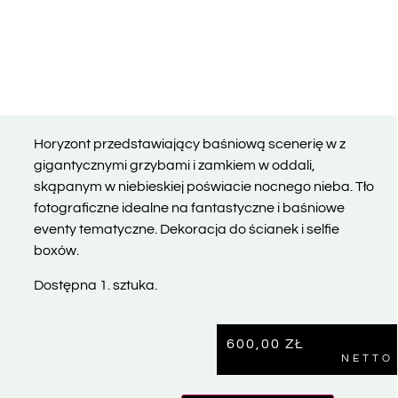
Horyzont przedstawiający baśniową scenerię w z
gigantycznymi grzybami i zamkiem w oddali,
skąpanym w niebieskiej poświacie nocnego nieba. Tło
fotograficzne idealne na fantastyczne i baśniowe
eventy tematyczne. Dekoracja do ścianek i selfie
boxów.
Dostępna 1. sztuka.
600,00
ZŁ
NETTO