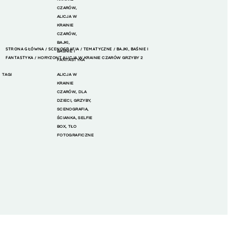
CZARÓW
,
ALICJA W
KRAINIE
CZARÓW
,
BAJKI,
STRONA GŁÓWNA
SCENOGRAFIA
TEMATYCZNE
BAJKI, BAŚNIE I
/
/
/
BAŚNIE I
FANTASTYKA
/ HORYZONT ALICJA W KRAINIE CZARÓW GRZYBY 2
FANTASTYKA
TAGI
ALICJA W
KRAINIE
CZARÓW
,
DLA
DZIECI
,
GRZYBY
,
SCENOGRAFIA
,
ŚCIANKA
,
SELFIE
BOX
,
TŁO
FOTOGRAFICZNE