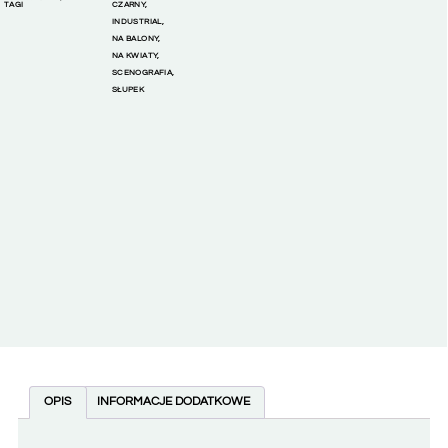
TAGI
CZARNY
,
INDUSTRIAL
,
NA BALONY
,
NA KWIATY
,
SCENOGRAFIA
,
SŁUPEK
OPIS
INFORMACJE DODATKOWE