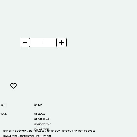
SKU
SST47
KAT.
STELAŻE
,
STOJAKI NA
KOMPOZYCJE
KWIATOWE
STRONA GŁÓWNA
DEKORACJE
NA STOŁY
STOJAKI NA KOMPOZYCJE
/
/
/
KWIATOWE
/ CZARNY SŁUPEK 120 CM