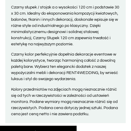
Czarny słupek / stojak a o wysokości 120 cm i podstawie 30
x 30 cm. Idealny do eksponowania kompozycji kwiatowych,
balonów, tkanin i innych dekoracji, doskonale wpisuje się w
różne style od industrialnego po klasyczny. Dzięki
minimalistycznemu designowi i solidnej stalowej
konstrukcji, Czarny Słupek 120 cm zapewnia trwałość i
estetykę na najwyższym poziomie.
Czarny kolor perfekcyjnie dopełnia dekoracje eventowe w
każdej kolorystyce, tworząc harmonijną całość z dowolną
paletą barw. Wybierz ten elegancki dodatek z naszej
wypożyczalni mebli i dekoracji RENT4WEDDING, by wnieść
luksus i styl do swojego wydarzenia.
Kolory przedmiotów na zdjęciach mogą nieznacznie różnić
się od tych w rzeczywistości w zależności od ustawień
monitora. Podane wymiary mogą nieznacznie różnić się od
rzeczywistych. Podana cena dotyczy jednej sztuki. Podana
cena jest ceną netto i nie zawiera podatku.