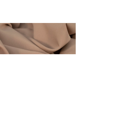
OBRUS KAWA Z MLEKIEM
– PROSTOKĄTNY
45,00
zł