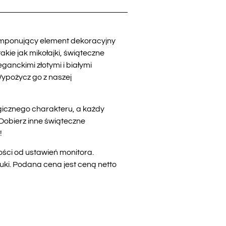
 imponujący element dekoracyjny
kie jak mikołajki, świąteczne
anckimi złotymi i białymi
ypożycz go z naszej
icznego charakteru, a każdy
Dobierz inne świąteczne
!
ości od ustawień monitora.
uki. Podana cena jest ceną netto