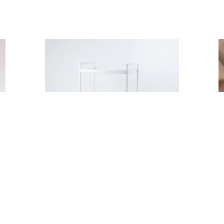
BIAŁY STOLIK WÓZEK
E
40,00
zł