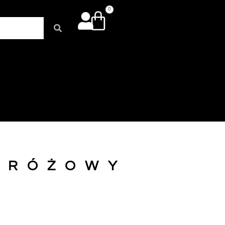
0
 RÓŻOWY