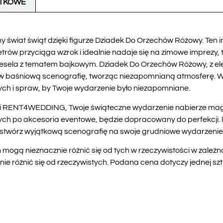
ATKOWE
y świat świąt dzięki figurze Dziadek Do Orzechów Różowy. Ten
ów przyciąga wzrok i idealnie nadaje się na zimowe imprezy, ta
sela z tematem bajkowym. Dziadek Do Orzechów Różowy, z eleg
ę w baśniową scenografię, tworząc niezapomnianą atmosferę. W
ch i spraw, by Twoje wydarzenie było niezapomniane.
cji RENT4WEDDING, Twoje świąteczne wydarzenie nabierze mag
ych po akcesoria eventowe, będzie dopracowany do perfekcji. 
i stwórz wyjątkową scenografię na swoje grudniowe wydarzenie
mogą nieznacznie różnić się od tych w rzeczywistości w zależn
 różnić się od rzeczywistych. Podana cena dotyczy jednej szt