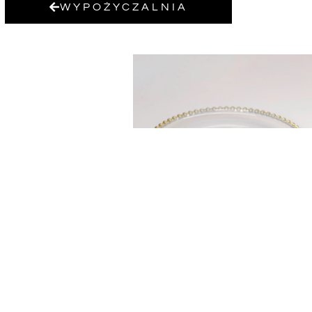
WYPOŻYCZALNIA
PODTALERZ
PRZEZROCZYSTY ZŁOT
KULKI
5,00
zł