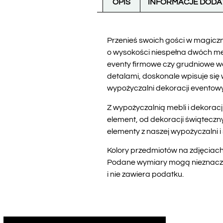
OPIS
INFORMACJE DOD
Przenieś swoich gości w magiczn
o wysokości niespełna dwóch metr
eventy firmowe czy grudniowe we
detalami, doskonale wpisuje si
wypożyczalni dekoracji eventowy
Z wypożyczalnią mebli i dekora
element, od dekoracji świąteczn
elementy z naszej wypożyczalni 
Kolory przedmiotów na zdjęciach 
Podane wymiary mogą nieznacznie
i nie zawiera podatku.