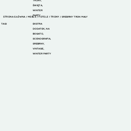
TRONY
,
ŚWIĘTA
,
WINTER
PARTY
STRONA GŁÓWNA
MEBLE
FOTELE I TRONY
/
/
/ SREBRNY TRON MAŁY
TAGI
EKSTRA
DODATEK
,
NA
BOGATO
,
SCENOGRAFIA
,
SREBRNY
,
VINTAGE
,
WINTER PARTY