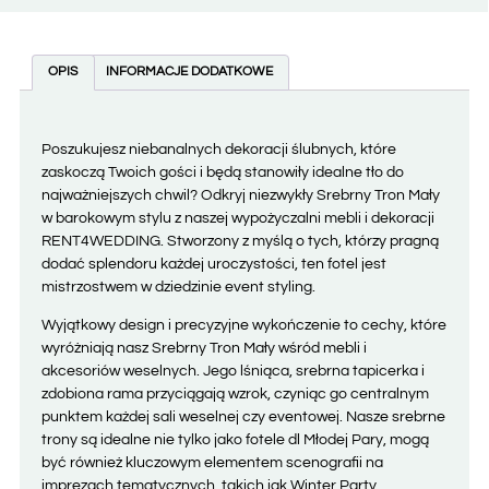
OPIS
INFORMACJE DODATKOWE
Poszukujesz niebanalnych dekoracji ślubnych, które
zaskoczą Twoich gości i będą stanowiły idealne tło do
najważniejszych chwil? Odkryj niezwykły Srebrny Tron Mały
w barokowym stylu z naszej wypożyczalni mebli i dekoracji
RENT4WEDDING. Stworzony z myślą o tych, którzy pragną
dodać splendoru każdej uroczystości, ten fotel jest
mistrzostwem w dziedzinie event styling.
Wyjątkowy design i precyzyjne wykończenie to cechy, które
wyróżniają nasz Srebrny Tron Mały wśród mebli i
akcesoriów weselnych. Jego lśniąca, srebrna tapicerka i
zdobiona rama przyciągają wzrok, czyniąc go centralnym
punktem każdej sali weselnej czy eventowej. Nasze srebrne
trony są idealne nie tylko jako fotele dl Młodej Pary, mogą
być również kluczowym elementem scenografii na
imprezach tematycznych, takich jak Winter Party.