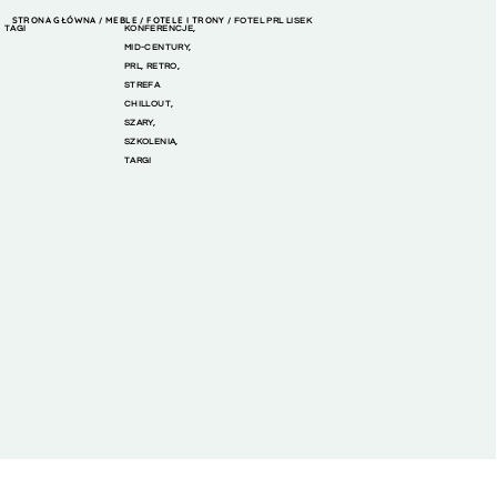
STRONA GŁÓWNA
MEBLE
FOTELE I TRONY
/
/
/ FOTEL PRL LISEK
TAGI
KONFERENCJE
,
MID-CENTURY
,
PRL
,
RETRO
,
STREFA
CHILLOUT
,
SZARY
,
SZKOLENIA
,
TARGI