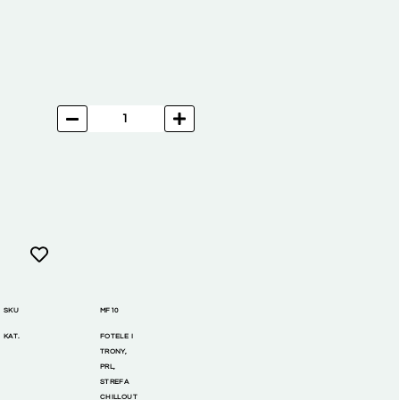
SKU
MF10
KAT.
FOTELE I
TRONY
,
PRL
,
STREFA
CHILLOUT