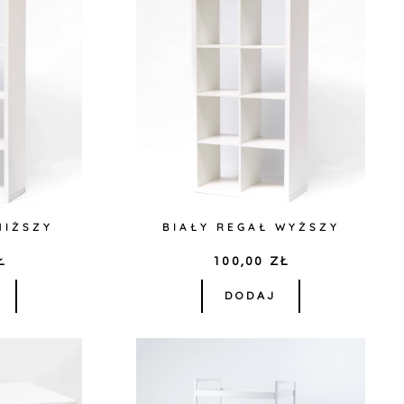
NIŻSZY
BIAŁY REGAŁ WYŻSZY
Ł
100,00
ZŁ
DODAJ