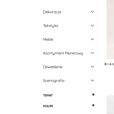
Dekoracje
Tekstylia
Meble
Asortyment Plenerowy
BIA
Oświetlenie
Scenografia
TEMAT
Alicja w Krainie Czarów
KOLOR
Andrzejki i Halloween
beżowy
Anglia