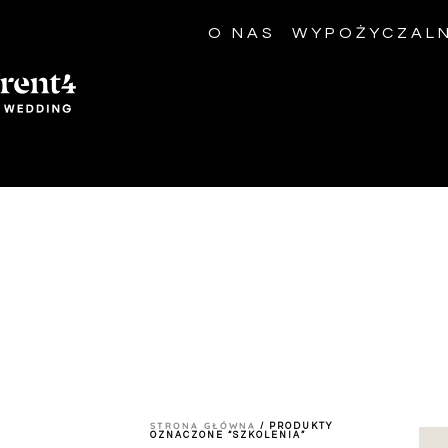
O NAS
WYPOŻYCZALN
STRONA GŁÓWNA
/ PRODUKTY
OZNACZONE “SZKOLENIA”