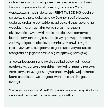
naturalne światło przebija się przez gęste korony drzew,
tworząc piękny kontrast z ciemnymi pniami. To tło z
wypożyczalni mebli i dekoracji RENT4WEDDING idealnie
sprawdzi się jako dekoracja do ścianek i selfie boxów,
dodając uroku i głębi każdemu zdjęciu. Niezastąpione na
weselach, eventach firmowych oraz imprezach
okolicznościowych w klimacie Jungle czy o tematyce
leśnej. Horyzont Jungle 8 oferuje wyjątkową atmosferę i
zachwycające tło dla niezapomnianych chwil. Dzięki
realistycznym szczegółom i bogatej kolorystyce, każda
fotografia na jego tle stanie się wyjątkową pamiątką.
Stwórz niezapomniane tło dla sesji zdjęciowych i dodaj
swojemu wydarzeniu odrobinę tropikalnej magii z naszym
tłem Horyzont Jungle 8 – gwarancją wyjątkowej dekoracji,
która przeniesie Twoich gości wprost do środka gęstej
dżungli!
System mocowania Pipe & Drape wliczony w cenę. Podana
cena jest ceną netto i nie zawiera podatku
.