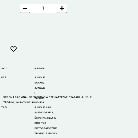
SKU
HJUN08
KAT.
JUNGLE
,
SAFARI,
JUNGLE
I
STRONA GŁÓWNA
SCENOGRAFIA
TEMATYCZNE
SAFARI, JUNGLE I
/
/
/
TROPIKI
TROPIKI
/ HORYZONT JUNGLE 8
TAGI
JUNGLE
,
LAS
,
SCENOGRAFIA
,
ŚCIANKA
,
SELFIE
BOX
,
TŁO
FOTOGRAFICZNE
,
TROPIKI
,
ZIELONY