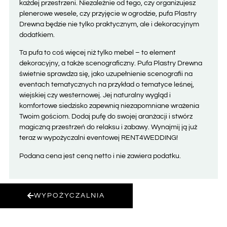
każdej przestrzeni. Niezależnie od tego, czy organizujesz
plenerowe wesele, czy przyjęcie w ogrodzie, pufa Plastry
Drewna będzie nie tylko praktycznym, ale i dekoracyjnym
dodatkiem.
Ta pufa to coś więcej niż tylko mebel – to element
dekoracyjny, a także scenograficzny. Pufa Plastry Drewna
świetnie sprawdza się, jako uzupełnienie scenografii na
eventach tematycznych na przykład o tematyce leśnej,
wiejskiej czy westernowej. Jej naturalny wygląd i
komfortowe siedzisko zapewnią niezapomniane wrażenia
Twoim gościom. Dodaj pufę do swojej aranżacji i stwórz
magiczną przestrzeń do relaksu i zabawy. Wynajmij ją już
teraz w wypożyczalni eventowej RENT4WEDDING!
Podana cena jest ceną netto i nie zawiera podatku.
WYPOŻYCZALNIA