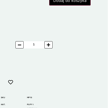
Dodaj do koszyka
SKU
MP10
KAT.
PUFY I