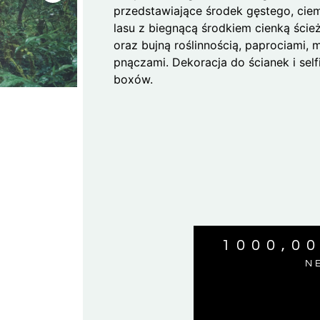
przedstawiające środek gęstego, ci
lasu z biegnącą środkiem cienką ście
oraz bujną roślinnością, paprociami,
pnączami. Dekoracja do ścianek i self
boxów.
1000,0
N