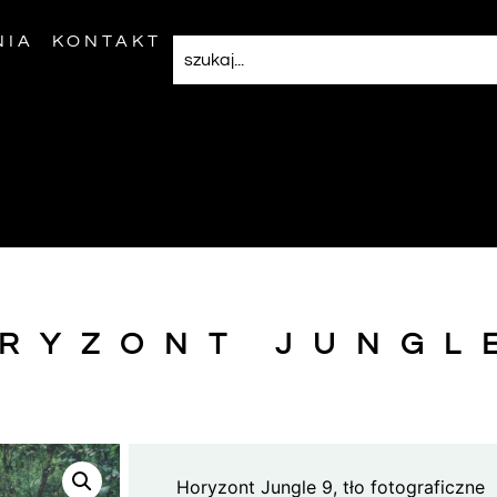
NIA
KONTAKT
RYZONT JUNGL
Horyzont Jungle 9, tło fotograficzne