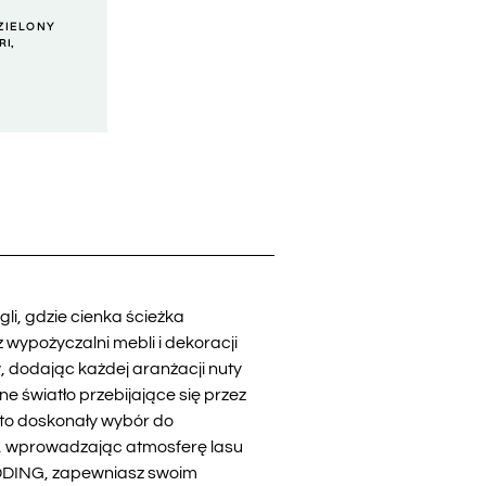
ZIELONY
RI,
gli, gdzie cienka ścieżka
 wypożyczalni mebli i dekoracji
 dodając każdej aranżacji nuty
ne światło przebijające się przez
9 to doskonały wybór do
we, wprowadzając atmosferę lasu
EDDING, zapewniasz swoim