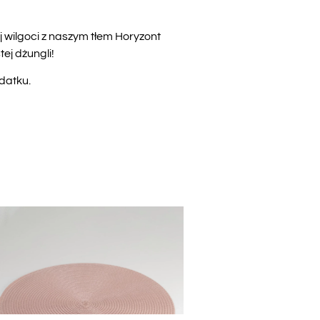
 wilgoci z naszym tłem Horyzont
ej dżungli!
odatku
.