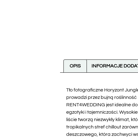
OPIS
INFORMACJE DOD
Tło fotograficzne Horyzont Jungle
prowadzi przez bujną roślinność 
RENT4WEDDING jest idealne do t
egzotyki i tajemniczości. Wysokie
liście tworzą niezwykły klimat, k
tropikalnych stref chillout zaró
deszczowego, która zachwyci ws