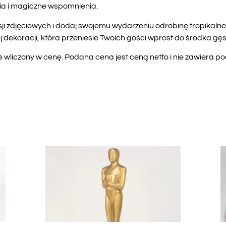
a i magiczne wspomnienia.
ji zdjęciowych i dodaj swojemu wydarzeniu odrobinę tropikalnej
dekoracji, która przeniesie Twoich gości wprost do środka gęst
liczony w cenę. Podana cena jest ceną netto i nie zawiera p