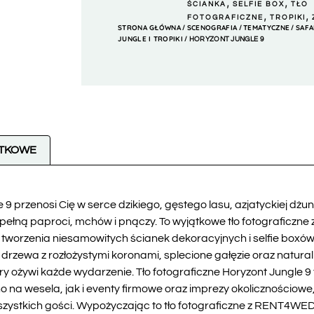
,
,
ŚCIANKA
SELFIE BOX
TŁO
,
,
FOTOGRAFICZNE
TROPIKI
STRONA GŁÓWNA
SCENOGRAFIA
TEMATYCZNE
SAFA
/
/
/
JUNGLE I TROPIKI
/ HORYZONT JUNGLE 9
ATKOWE
 9 przenosi Cię w serce dzikiego, gęstego lasu, azjatyckiej dżun
pełną paproci, mchów i pnączy. To wyjątkowe tło fotograficzne z
worzenia niesamowitych ścianek dekoracyjnych i selfie boxów,
 drzewa z rozłożystymi koronami, splecione gałęzie oraz natural
tóry ożywi każde wydarzenie. Tło fotograficzne Horyzont Jungle 
wno na wesela, jak i eventy firmowe oraz imprezy okolicznościo
zystkich gości. Wypożyczając to tło fotograficzne z RENT4W