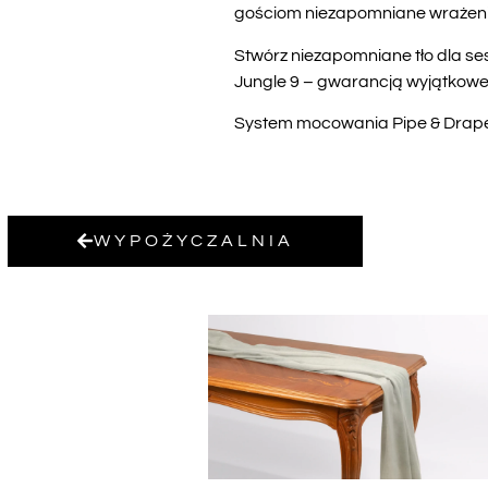
gościom niezapomniane wrażeni
Stwórz niezapomniane tło dla ses
Jungle 9 – gwarancją wyjątkowej 
System mocowania Pipe & Drape w
WYPOŻYCZALNIA