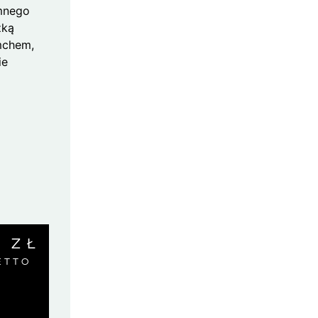
emnego
żką
 mchem,
ie
0
ZŁ
ETTO