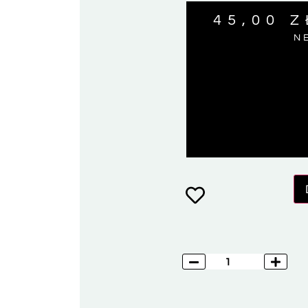
45,00
Z
N