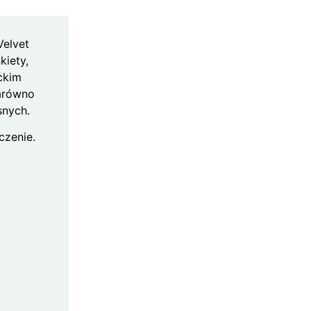
Velvet
kiety,
ckim
zarówno
snych.
czenie.