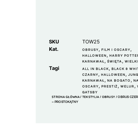
SKU
TOW25
Kat.
,
,
OBRUSY
FILM I OSCARY
,
HALLOWEEN
HARRY POTTE
,
,
KARNAWAŁ
ŚWIĘTA
WIELK
Tagi
,
ALL IN BLACK
BLACK & WHI
,
,
CZARNY
HALLOWEEN
JUN
,
,
KARNAWAŁ
NA BOGATO
N
,
,
,
OSCARY
PRESTIŻ
WELUR
GATSBY
STRONA GŁÓWNA
TEKSTYLIA
OBRUSY
/
/
/ OBRUS CZER
– PROSTOKĄTNY