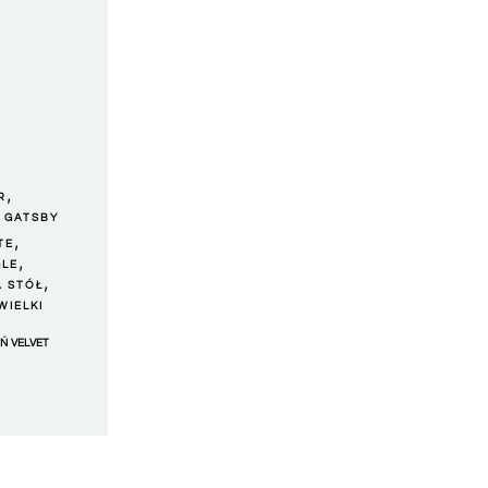
,
R
I GATSBY
,
TE
,
GLE
,
A STÓŁ
WIELKI
Ń VELVET