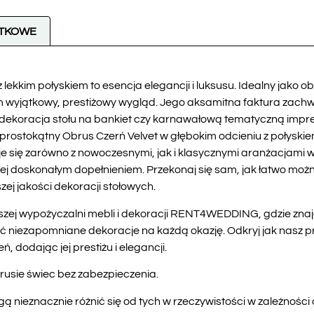
ATKOWE
 lekkim połyskiem to esencja elegancji i luksusu. Idealny jako 
m wyjątkowy, prestiżowy wygląd. Jego aksamitna faktura zachw
 dekoracja stołu na bankiet czy karnawałową tematyczną imprezę
 prostokątny Obrus Czerń Velvet w głębokim odcieniu z połysk
się zarówno z nowoczesnymi, jak i klasycznymi aranżacjami wnę
 jej doskonałym dopełnieniem. Przekonaj się sam, jak łatwo m
zej jakości dekoracji stołowych.
ej wypożyczalni mebli i dekoracji RENT4WEDDING, gdzie znajdz
ć niezapomniane dekoracje na każdą okazję. Odkryj jak nasz p
 dodając jej prestiżu i elegancji.
rusie świec bez zabezpieczenia.
ą nieznacznie różnić się od tych w rzeczywistości w zależnośc