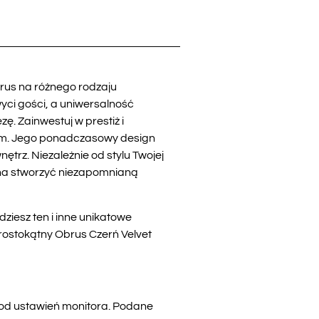
obrus na różnego rodzaju
yci gości, a uniwersalność
. Zainwestuj w prestiż i
iem. Jego ponadczasowy design
trz. Niezależnie od stylu Twojej
ożna stworzyć niezapomnianą
iesz ten i inne unikatowe
rostokątny Obrus Czerń Velvet
i od ustawień monitora. Podane