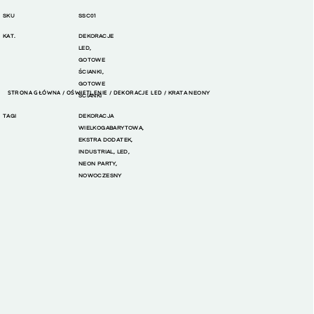
SKU
SSC01
KAT.
DEKORACJE
LED
,
GOTOWE
ŚCIANKI
,
GOTOWE
STRONA GŁÓWNA
OŚWIETLENIE
DEKORACJE LED
/
/
/ KRATA NEONY
ŚCIANKI
TAGI
DEKORACJA
WIELKOGABARYTOWA
,
EKSTRA DODATEK
,
INDUSTRIAL
,
LED
,
NEON PARTY
,
NOWOCZESNY