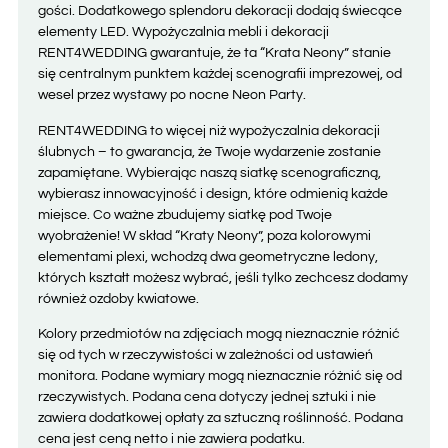
gości. Dodatkowego splendoru dekoracji dodają świecące
elementy LED. Wypożyczalnia mebli i dekoracji
RENT4WEDDING gwarantuje, że ta “Krata Neony” stanie
się centralnym punktem każdej scenografii imprezowej, od
wesel przez wystawy po nocne Neon Party.
RENT4WEDDING to więcej niż wypożyczalnia dekoracji
ślubnych – to gwarancja, że Twoje wydarzenie zostanie
zapamiętane. Wybierając naszą siatkę scenograficzną,
wybierasz innowacyjność i design, które odmienią każde
miejsce. Co ważne zbudujemy siatkę pod Twoje
wyobrażenie! W skład “Kraty Neony”, poza kolorowymi
elementami plexi, wchodzą dwa geometryczne ledony,
których kształt możesz wybrać, jeśli tylko zechcesz dodamy
również ozdoby kwiatowe.
Kolory przedmiotów na zdjęciach mogą nieznacznie różnić
się od tych w rzeczywistości w zależności od ustawień
monitora. Podane wymiary mogą nieznacznie różnić się od
rzeczywistych. Podana cena dotyczy jednej sztuki i nie
zawiera dodatkowej opłaty za sztuczną roślinność. Podana
cena jest ceną netto i nie zawiera podatku.