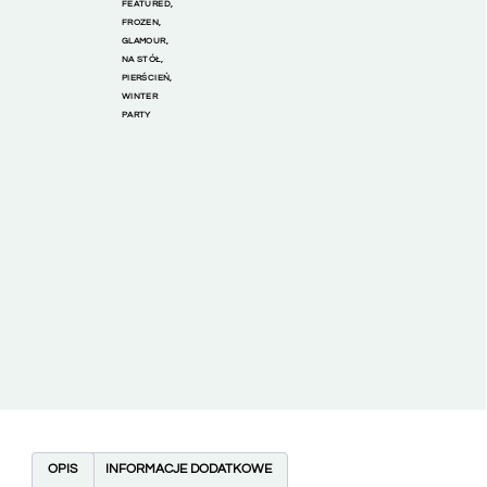
FEATURED
,
FROZEN
,
GLAMOUR
,
NA STÓŁ
,
PIERŚCIEŃ
,
WINTER
PARTY
OPIS
INFORMACJE DODATKOWE