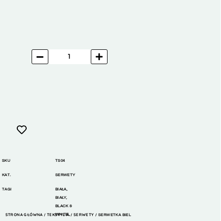
SKU
TS04
KAT.
SERWETY
TAGI
BIAŁA
,
BIAŁY
,
BLACK &
STRONA GŁÓWNA
TEKSTYLIA
WHITE
,
SERWETY
/
/
/ SERWETKA BIEL