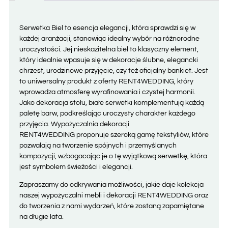
Serwetka Biel to esencja elegancji, która sprawdzi się w
każdej aranżacji, stanowiąc idealny wybór na różnorodne
uroczystości. Jej nieskazitelna biel to klasyczny element,
który idealnie wpasuje się w dekoracje ślubne, elegancki
chrzest, urodzinowe przyjęcie, czy też oficjalny bankiet. Jest
to uniwersalny produkt z oferty RENT4WEDDING, który
wprowadza atmosferę wyrafinowania i czystej harmonii.
Jako dekoracja stołu, białe serwetki komplementują każdą
paletę barw, podkreślając uroczysty charakter każdego
przyjęcia. Wypożyczalnia dekoracji
RENT4WEDDING proponuje szeroką gamę tekstyliów, które
pozwalają na tworzenie spójnych i przemyślanych
kompozycji, wzbogacając je o tę wyjątkową serwetkę, która
jest symbolem świeżości i elegancji.
Zapraszamy do odkrywania możliwości, jakie daje kolekcja
naszej wypożyczalni mebli i dekoracji RENT4WEDDING oraz
do tworzenia z nami wydarzeń, które zostaną zapamiętane
na długie lata.