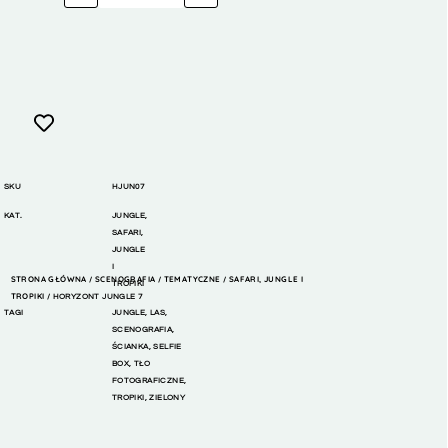
SKU
HJUN07
KAT.
JUNGLE
,
SAFARI,
JUNGLE
I
STRONA GŁÓWNA
SCENOGRAFIA
TEMATYCZNE
SAFARI, JUNGLE I
/
/
/
TROPIKI
TROPIKI
/ HORYZONT JUNGLE 7
TAGI
JUNGLE
,
LAS
,
SCENOGRAFIA
,
ŚCIANKA
,
SELFIE
BOX
,
TŁO
FOTOGRAFICZNE
,
TROPIKI
,
ZIELONY