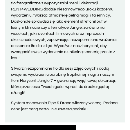
tło fotograficzne z wypożyczalni mebli i dekoracji
RENT4WEDDING dodaje niesamowitego uroku każdemu
wydarzeniu, tworząc atmosferę pełną magii i tajemnicy.
Doskonale sprawdza się jako element stref chillout w
leśnym klimacie czy o tematyce Jungle, zarówno na
weselach, jak i eventach firmowych oraz imprezach
okolicznościowych, zapewniając niezapomniane wrażenia i
doskonałe tło dla zdjęć. Wypożycz nasz horyzont, aby
wzbogacić swoje wydarzenie o unikalną scenerię prosto z
lasu!
Stwórz niezapomniane tło dla sesji zdjęciowych i dodaj
swojemu wydarzeniu odrobinę tropikalnej magii z naszym
tłem Horyzont Jungle 7 – gwarancją wyjątkowej dekoracji,
która przeniesie Twoich gości wprost do środka gęstej
dżungli!
System mocowania Pipe & Drape wliczony w cenę. Podana
cena jest ceną netto i nie zawiera podatku
.