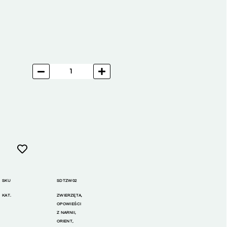
SKU
SDTZW02
KAT.
ZWIERZĘTA
,
OPOWIEŚCI
Z NARNII
,
ORIENT
,