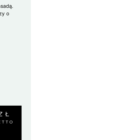
sadą.
zy o
ZŁ
ETTO