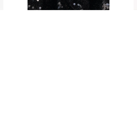
OBRUS CEKINOWY
CZARNY – PROSTOKĄTNY
50,00
zł
DODAJ