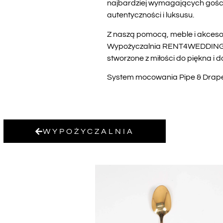
najbardziej wymagających gości.
autentyczności i luksusu.
Z naszą pomocą, meble i akceso
Wypożyczalnia RENT4WEDDING to g
stworzone z miłości do piękna i 
System mocowania Pipe & Drape w
WYPOŻYCZALNIA