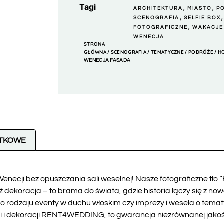
Tagi
,
,
ARCHITEKTURA
MIASTO
P
,
SCENOGRAFIA
SELFIE BOX
,
FOTOGRAFICZNE
WAKACJE
WENECJA
STRONA
GŁÓWNA
SCENOGRAFIA
TEMATYCZNE
PODRÓŻE
/
/
/
/ H
WENECJA FASADA
ATKOWE
Wenecji bez opuszczania sali weselnej! Nasze fotograficzne tł
niż dekoracja – to brama do świata, gdzie historia łączy się z 
go rodzaju eventy w duchu włoskim czy imprezy i wesela o tema
li i dekoracji RENT4WEDDING, to gwarancja niezrównanej jakości