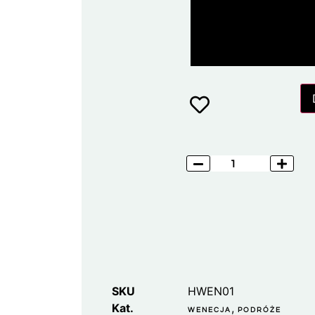
SKU
HWEN01
Kat.
,
WENECJA
PODRÓŻE