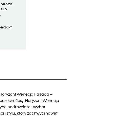
,
ODRÓŻE
,
TŁO
,
ORYZONT
o “Horyzont Wenecja Fasada –
nowoczesnością. Horyzont Wenecja
tyce podróżniczej. Wybór
 i stylu, który zachwyci nawet