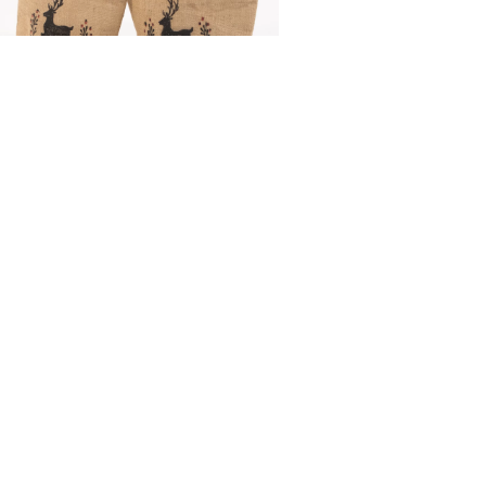
OSŁONKI JUTOWE
RENIFER
8,00
zł
DODAJ