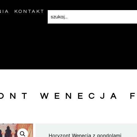
NIA
KONTAKT
ONT WENECJA 
Horyzont Wenecja z gondolami