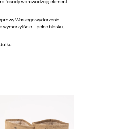
stura fasady wprowadzają element
j oprawy Waszego wydarzenia.
 wymarzyliście – pełne blasku,
datku.