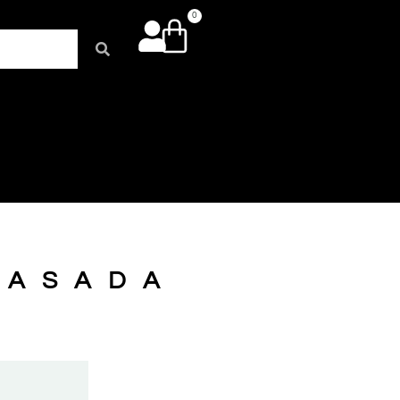
0
FASADA