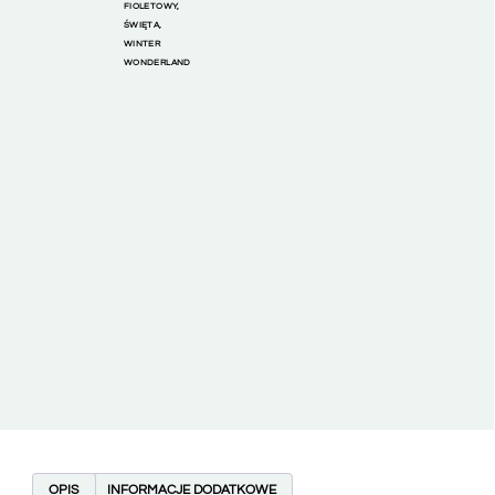
FIOLETOWY
,
ŚWIĘTA
,
WINTER
WONDERLAND
OPIS
INFORMACJE DODATKOWE