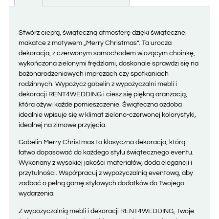
Stwórz ciepłą, świąteczną atmosferę dzięki świątecznej
makatce z motywem „Merry Christmas”. Ta urocza
dekoracja, z czerwonym samochodem wiozącym choinkę,
wykończona zielonymi frędzlami, doskonale sprawdzi się na
bożonarodzeniowych imprezach czy spotkaniach
rodzinnych. Wypożycz gobelin z wypożyczalni mebli i
dekoracji RENT4WEDDING i ciesz się piękną aranżacją,
która ożywi każde pomieszczenie. Świąteczna ozdoba
idealnie wpisuje się w klimat zielono-czerwonej kolorystyki,
idealnej na zimowe przyjęcia.
Gobelin Merry Christmas to klasyczna dekoracja, którą
łatwo dopasować do każdego stylu świątecznego eventu.
Wykonany z wysokiej jakości materiałów, doda elegancji i
przytulności. Współpracuj z wypożyczalnią eventową, aby
zadbać o pełną gamę stylowych dodatków do Twojego
wydarzenia.
Z wypożyczalnią mebli i dekoracji RENT4WEDDING, Twoje