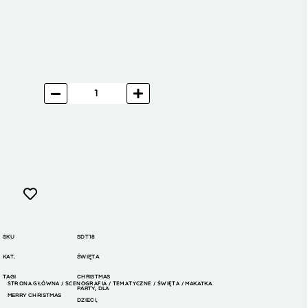
SKU
SDT18
KAT.
ŚWIĘTA
TAGI
CHRISTMAS
STRONA GŁÓWNA
SCENOGRAFIA
TEMATYCZNE
ŚWIĘTA
/
/
/
/ MAKATKA
PARTY
,
DLA
MERRY CHRISTMAS
DZIECI
,