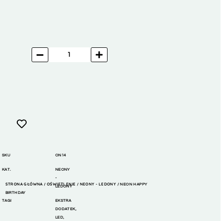
SKU
ON14
KAT.
NEONY
-
STRONA GŁÓWNA
OŚWIETLENIE
NEONY - LEDONY
/
/
/ NEON HAPPY
LEDONY
BIRTHDAY
TAGI
EKSTRA
DODATEK
,
LED
,