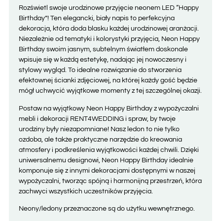
Rozświetl swoje urodzinowe przyjęcie neonem LED “Happy
Birthday”! Ten elegancki, biały napis to perfekcyjna
dekoracja, która doda blasku każdej urodzinowej aranżacji.
Niezależnie od tematyki i kolorystyki przyjęcia, Neon Happy
Birthday swoim jasnym, subtelnym światłem doskonale
wpisuje się w każdą estetykę, nadając jej nowoczesny i
stylowy wygląd. To idealne rozwiązanie do stworzenia
efektownej ścianki zdjęciowej, na której każdy gość będzie
mógł uchwycić wyjątkowe momenty z tej szczególnej okazji.
Postaw na wyjątkowy Neon Happy Birthday z wypożyczalni
mebli i dekoracji RENT4WEDDING i spraw, by twoje
urodziny były niezapomniane! Nasz ledon to nie tylko
ozdoba, ale także praktyczne narzędzie do kreowania
atmosfery i podkreślenia wyjątkowości każdej chwili. Dzięki
uniwersalnemu designowi, Neon Happy Birthday idealnie
komponuje się z innymi dekoracjami dostępnymi w naszej
wypożyczalni, tworząc spójną i harmonijną przestrzeń, która
zachwyci wszystkich uczestników przyjęcia.
Neony/ledony przeznaczone są do użytku wewnętrznego.