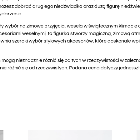
ożesz dobrać drugiego niedźwiadka oraz dużą figurę niedźwied
ydarzenie.
y wybór na zimowe przyjęcia, wesela w świątecznym klimacie o
kcesoriami weselnymi, ta figurka stworzy magiczną, zimową atm
a szeroki wybór stylowych akcesoriów, które doskonale wpisu
mogą nieznacznie różnić się od tych w rzeczywistości w zależn
 różnić się od rzeczywistych. Podana cena dotyczy jednej szt