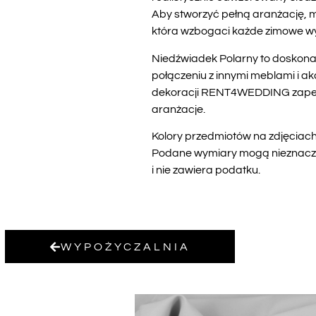
Aby stworzyć pełną aranżację, m
która wzbogaci każde zimowe w
Niedźwiadek Polarny to doskonał
połączeniu z innymi meblami i a
dekoracji RENT4WEDDING zapewni
aranżacje.
Kolory przedmiotów na zdjęciach 
Podane wymiary mogą nieznacznie
i nie zawiera podatku.
WYPOŻYCZALNIA