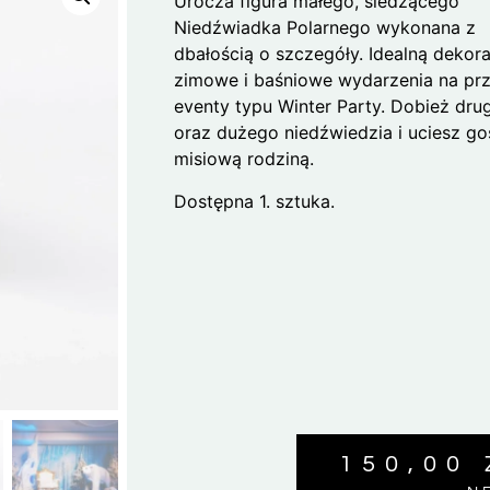
Urocza figura małego, siedzącego
Niedźwiadka Polarnego wykonana z
dbałością o szczegóły. Idealną dekora
zimowe i baśniowe wydarzenia na pr
eventy typu Winter Party. Dobież dru
oraz dużego niedźwiedzia i uciesz go
misiową rodziną.
Dostępna 1. sztuka.
150,00