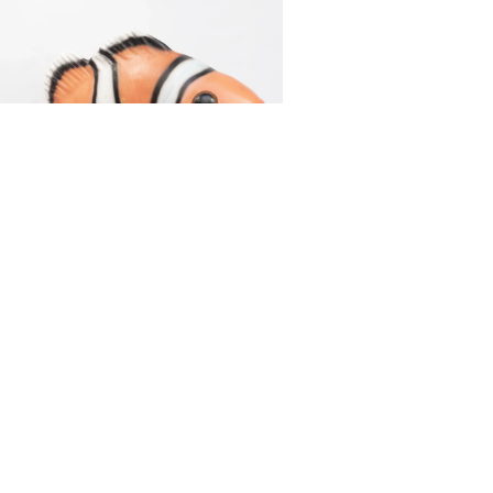
RYBA BŁAZENEK
500,00
zł
DODAJ