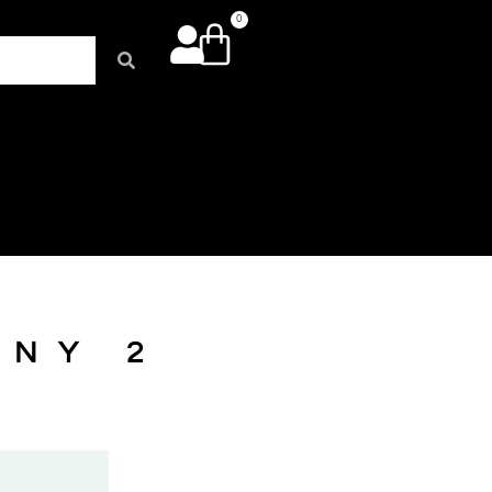
0
RNY 2