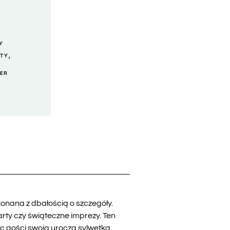
I
Y
,
RTY
TER
onana z dbałością o szczegóły.
rty czy świąteczne imprezy. Ten
c gości swoją uroczą sylwetką.