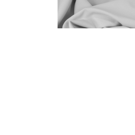
OBRUS SZARY JASNY 
PROSTOKĄTNY
45,00
zł
DODAJ