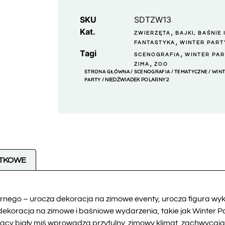
SKU
SDTZW13
Kat.
,
ZWIERZĘTA
BAJKI, BAŚNIE 
,
FANTASTYKA
WINTER PART
Tagi
,
SCENOGRAFIA
WINTER PA
,
ZIMA
ZOO
STRONA GŁÓWNA
SCENOGRAFIA
TEMATYCZNE
WIN
/
/
/
PARTY
/ NIEDŹWIADEK POLARNY 2
ATKOWE
rnego – urocza dekoracja na zimowe eventy, urocza figura wyk
dekoracja na zimowe i baśniowe wydarzenia, takie jak Winter Pa
ący biały miś wprowadza przytulny, zimowy klimat, zachwycają