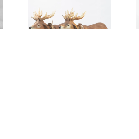
–
RENIFER
400,00
zł
DODAJ