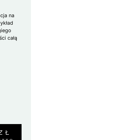
cja na
zykład
giego
ści całą
ZŁ