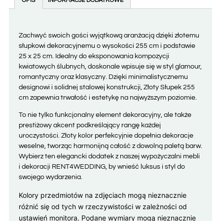
OPIS
INFORMACJE DODATKOWE
Zachwyć swoich gości wyjątkową aranżacją dzięki złotemu
słupkowi dekoracyjnemu o wysokości 255 cm i podstawie
25 x 25 cm. Idealny do eksponowania kompozycji
kwiatowych ślubnych, doskonale wpisuje się w styl glamour,
romantyczny oraz klasyczny. Dzięki minimalistycznemu
designowi i solidnej stalowej konstrukcji, Złoty Słupek 255
cm zapewnia trwałość i estetykę na najwyższym poziomie.
To nie tylko funkcjonalny element dekoracyjny, ale także
prestiżowy akcent podkreślający rangę każdej
uroczystości. Złoty kolor perfekcyjnie dopełnia dekoracje
weselne, tworząc harmonijną całość z dowolną paletą barw.
Wybierz ten elegancki dodatek z naszej wypożyczalni mebli
i dekoracji RENT4WEDDING, by wnieść luksus i styl do
swojego wydarzenia.
Kolory przedmiotów na zdjęciach mogą nieznacznie
różnić się od tych w rzeczywistości w zależności od
ustawień monitora. Podane wymiary mogą nieznacznie