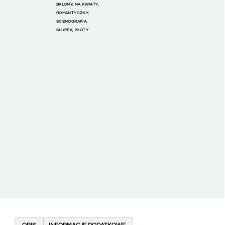
BALONY
,
NA KWIATY
,
ROMANTYCZNY
,
SCENOGRAFIA
,
SŁUPEK
,
ZŁOTY