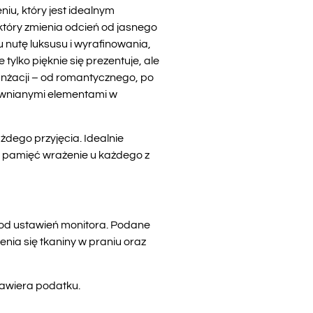
u, który jest idealnym
który zmienia odcień od jasnego
nutę luksusu i wyrafinowania,
tylko pięknie się prezentuje, ale
anżacji – od romantycznego, po
rewnianymi elementami w
żdego przyjęcia. Idealnie
w pamięć wrażenie u każdego z
i od ustawień monitora. Podane
nia się tkaniny w praniu oraz
zawiera podatku.