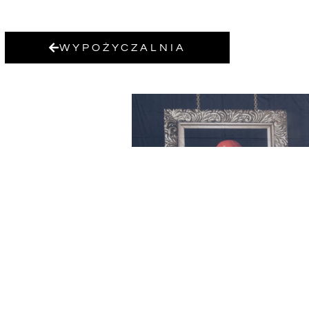
WYPOŻYCZALNIA
HORYZONT ALICJA W