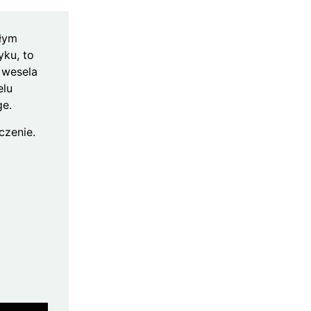
płym
yku, to
 wesela
elu
ge.
czenie.