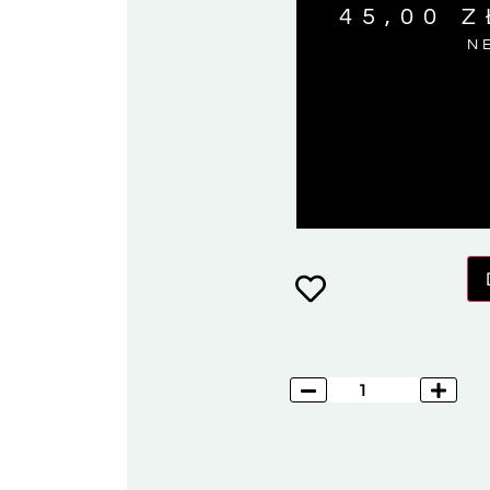
45,00
Z
N