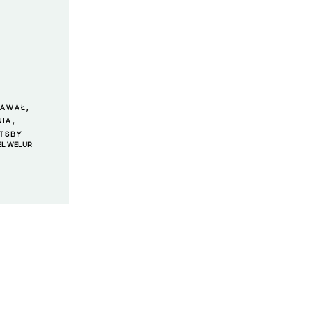
,
NAWAŁ
,
NIA
ATSBY
EL WELUR