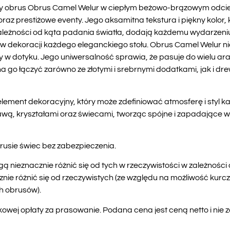
 obrus Obrus Camel Welur w ciepłym beżowo-brązowym odcieni
az prestiżowe eventy. Jego aksamitna tekstura i piękny kolor, 
leżności od kąta padania światła, dodają każdemu wydarzeniu 
 w dekoracji każdego eleganckiego stołu. Obrus Camel Welur nie 
y w dotyku. Jego uniwersalność sprawia, że pasuje do wielu ar
a go łączyć zarówno ze złotymi i srebrnymi dodatkami, jak i d
ement dekoracyjny, który może zdefiniować atmosferę i styl ka
wą, kryształami oraz świecami, tworząc spójne i zapadające 
rusie świec bez zabezpieczenia.
ą nieznacznie różnić się od tych w rzeczywistości w zależnośc
e różnić się od rzeczywistych (ze względu na możliwość kurcze
h obrusów).
wej opłaty za prasowanie. Podana cena jest ceną netto i nie 