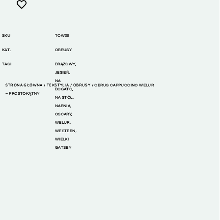
SKU
TOW06
KAT.
OBRUSY
TAGI
BRĄZOWY
,
JESIEŃ
,
NA
STRONA GŁÓWNA
TEKSTYLIA
OBRUSY
/
/
/ OBRUS CAPPUCCINO WELUR
BOGATO
,
– PROSTOKĄTNY
NA STÓŁ
,
NARNIA
,
OSCARY
,
WELUR
,
WESTERN
,
WIELKI
GATSBY