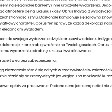
em na eleganckie bankiety i inne uroczyste wydarzenia. Jego g
atmosferę pełną luksusu i klasy. Obrus Indygo, z wypożyczalni
hstronności i stylu. Doskonale komponuje się zarówno z nowo
yjątkowy charakter. Obrus ten sprawi, że każda dekoracja nabi
im eleganckim wyglądem.
kcent do swojego wydarzenia dzięki obrusowi w odcieniu indy
obie dekoracje, które zrobią wrażenie na Twoich gościach. Obrus
jemu wydarzeniu odrobinę luksusu i wyrafinowania.
rusie świec bez zabezpieczenia.
ą nieznacznie różnić się od tych w rzeczywistości w zależnośc
e różnić się od rzeczywistych (ze względu na możliwość kurczen
wej opłaty za prasowanie. Podana cena jest ceną netto i nie 