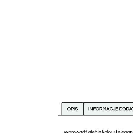
OPIS
INFORMACJE DOD
Wprowadź głębię koloru i elegan