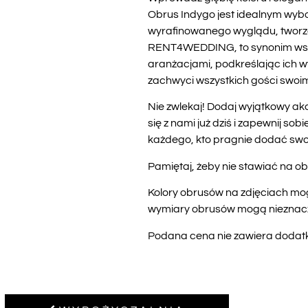
Obrus Indygo jest idealnym wybor
wyrafinowanego wyglądu, tworząc 
RENT4WEDDING, to synonim wszec
aranżacjami, podkreślając ich w
zachwyci wszystkich gości swo
Nie zwlekaj! Dodaj wyjątkowy a
się z nami już dziś i zapewnij s
każdego, kto pragnie dodać swo
Pamiętaj, żeby nie stawiać na ob
Kolory obrusów na zdjęciach mog
wymiary obrusów mogą nieznaczni
Podana cena nie zawiera dodatko