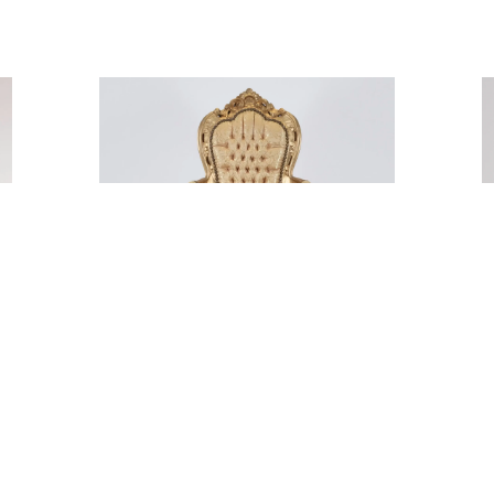
ZŁOTY TRON
150,00
zł