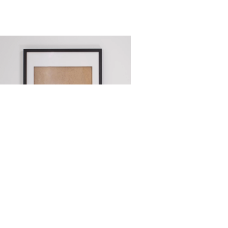
CZARNA RAMA 50×70 CM
25,00
zł