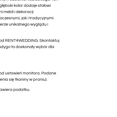
łęboki kolor dodaje stołowi
 mebli i dekoracji
czesnymi, jak i tradycyjnymi
erze unikalnego wyglądu i
go od RENT4WEDDING. Skontaktuj
 Indygo to doskonały wybór dla
i od ustawień monitora. Podane
ia się tkaniny w praniu).
zawiera podatku.