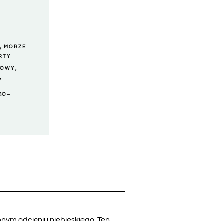
,
MORZE
RTY
,
TOWY
,
GO –
nym odcieniu niebieskiego. Ten