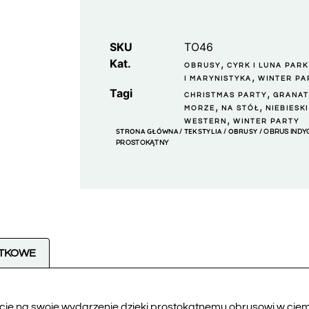
SKU
TO46
Kat.
,
OBRUSY
CYRK I LUNA PARK
,
I MARYNISTYKA
WINTER PA
Tagi
,
CHRISTMAS PARTY
GRANA
,
,
MORZE
NA STÓŁ
NIEBIESKI
,
WESTERN
WINTER PARTY
STRONA GŁÓWNA
TEKSTYLIA
OBRUSY
/
/
/ OBRUS INDY
PROSTOKĄTNY
ATKOWE
cję na swoje wydarzenie dzięki prostokątnemu obrusowi w ciem