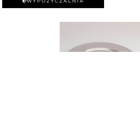
WYPOŻYCZALNIA
PODTALERZ SREBRNY
GŁADKI Z RANTEM
3,00
zł