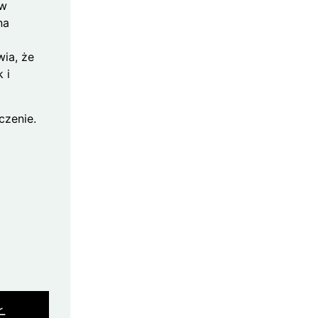
 w
na
wia, że
 i
czenie.
Ł