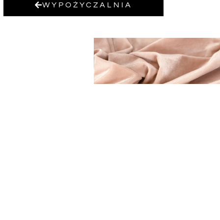
WYPOŻYCZALNIA
OBRUS BRZOSKWINIA
WELUR – PROSTOKĄTN
45,00
zł