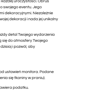
każdej uroczystości. Obrus
do swojego eventu. Jego
lami dekoracyjnymi. Niezależnie
ojej dekoracji i nada jej unikalny
każdy detal Twojego wydarzenia
ą się do atmosfery Twojego
zisiaj i pozwól, aby
i od ustawień monitora. Podane
ia się tkaniny w praniu).
zawiera podatku.