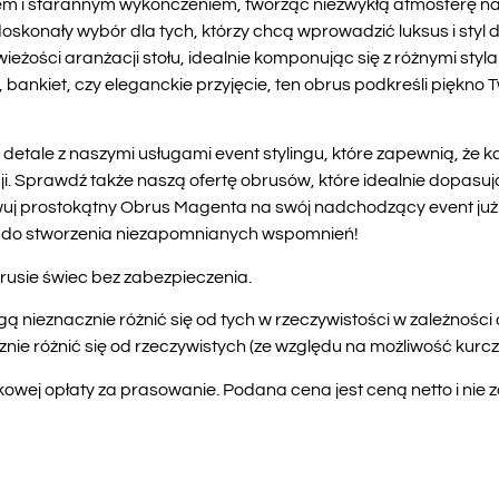
m i starannym wykończeniem, tworząc niezwykłą atmosferę na 
onały wybór dla tych, którzy chcą wprowadzić luksus i styl 
świeżości aranżacji stołu, idealnie komponując się z różnymi sty
 bankiet, czy eleganckie przyjęcie, ten obrus podkreśli piękno Tw
 detale z naszymi usługami event stylingu, które zapewnią, że 
. Sprawdź także naszą ofertę obrusów, które idealnie dopasuj
wuj prostokątny Obrus Magenta na swój nadchodzący event już d
do stworzenia niezapomnianych wspomnień!
rusie świec bez zabezpieczenia.
ą nieznacznie różnić się od tych w rzeczywistości w zależnośc
e różnić się od rzeczywistych (ze względu na możliwość kurczen
wej opłaty za prasowanie. Podana cena jest ceną netto i nie 