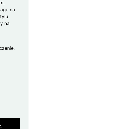
m,
wagę na
tylu
ny na
czenie.
Ł