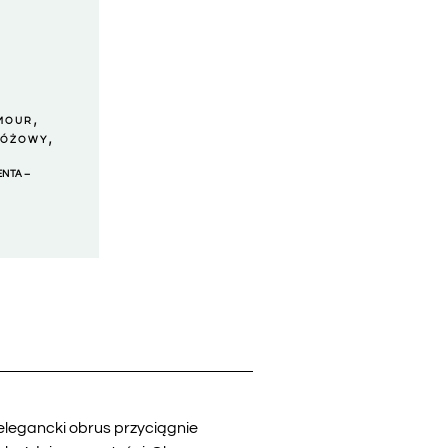
,
MOUR
,
RÓŻOWY
NTA –
legancki obrus przyciągnie