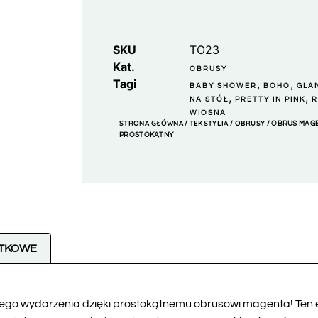
SKU
TO23
Kat.
OBRUSY
Tagi
,
,
BABY SHOWER
BOHO
GLA
,
,
NA STÓŁ
PRETTY IN PINK
WIOSNA
STRONA GŁÓWNA
TEKSTYLIA
OBRUSY
/
/
/ OBRUS MAGE
PROSTOKĄTNY
ATKOWE
ego wydarzenia dzięki prostokątnemu obrusowi magenta! Ten e