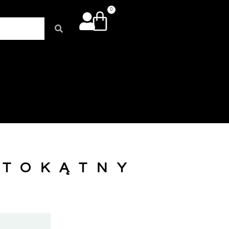
0
STOKĄTNY