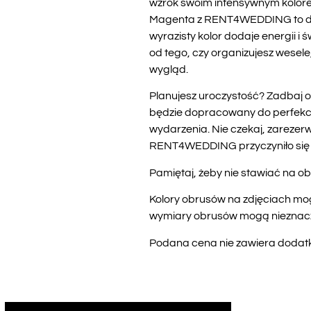
wzrok swoim intensywnym kolore
Magenta z RENT4WEDDING to dosk
wyrazisty kolor dodaje energii i 
od tego, czy organizujesz wesele,
wygląd.
Planujesz uroczystość? Zadbaj o
będzie dopracowany do perfekcji
wydarzenia. Nie czekaj, zarezer
RENT4WEDDING przyczyniło się 
Pamiętaj, żeby nie stawiać na ob
Kolory obrusów na zdjęciach mog
wymiary obrusów mogą nieznaczni
Podana cena nie zawiera dodatko