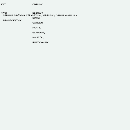
KAT.
OBRUSY
TAGI
BEŻOWY
,
STRONA GŁÓWNA
TEKSTYLIA
OBRUSY
/
/
/ OBRUS WANILIA –
BOHO
,
PROSTOKĄTNY
GARDEN
PARTY
,
GLAMOUR
,
NA STÓŁ
,
RUSTYKALNY