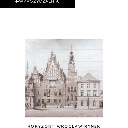
WYPOŻYCZALNIA
HORYZONT WROCŁAW RYNEK