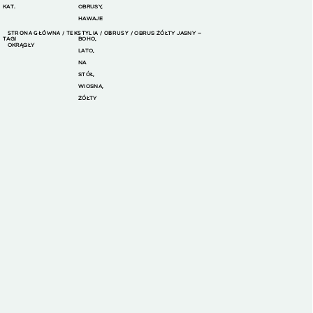
KAT.
OBRUSY
,
HAWAJE
STRONA GŁÓWNA
TEKSTYLIA
OBRUSY
/
/
/ OBRUS ŻÓŁTY JASNY –
TAGI
BOHO
,
OKRĄGŁY
LATO
,
NA
STÓŁ
,
WIOSNA
,
ŻÓŁTY