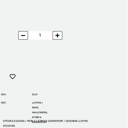
SKU
DL01
KAT.
LUSTRA I
RAMY
,
HALLOWEEN
,
STREFA
STRONA GŁÓWNA
MEBLE
STREFA GARDEROBY
/
/
/ OZDOBNE LUSTRO
GARDEROBY
STOŁOWE