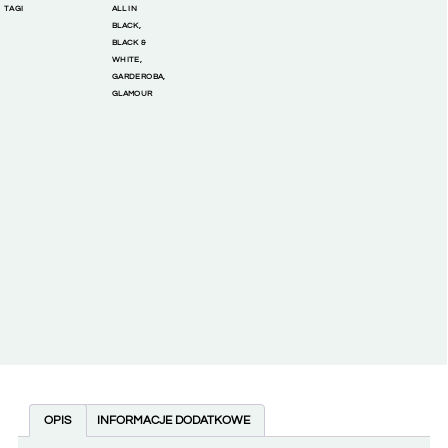
TAGI
ALL IN
BLACK
,
BLACK &
WHITE
,
GARDEROBA
,
GLAMOUR
OPIS
INFORMACJE DODATKOWE