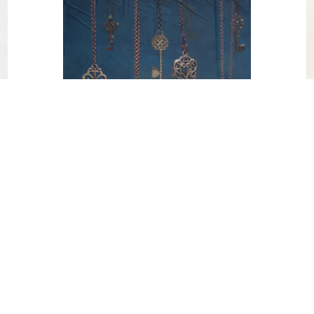
HORYZONT ALICJA W
KRAINIE CZARÓW KLUCZE
600,00
zł
DODAJ