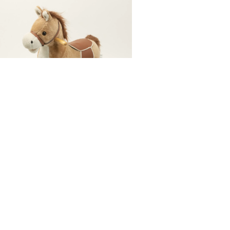
KONIK NA BIEGUNACH
40,00
zł
DODAJ