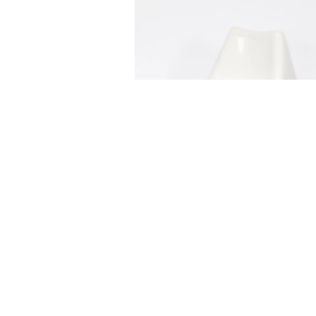
LEŻANKA OGRODOWA
BIAŁA
25,00
zł
DODAJ