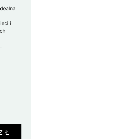
Idealna
eci i
ach
.
ZŁ