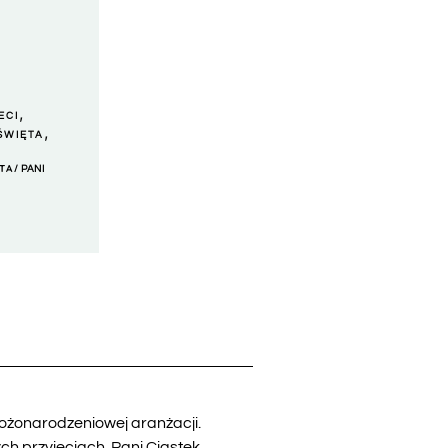
,
ECI
,
ŚWIĘTA
TA
/ PANI
bożonarodzeniowej aranżacji.
h przyjęciach. Pani Ciastek