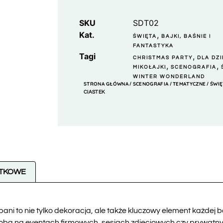
SKU
SDT02
Kat.
,
ŚWIĘTA
BAJKI, BAŚNIE I
FANTASTYKA
Tagi
,
CHRISTMAS PARTY
DLA DZI
,
,
MIKOŁAJKI
SCENOGRAFIA
WINTER WONDERLAND
STRONA GŁÓWNA
SCENOGRAFIA
TEMATYCZNE
ŚWIĘ
/
/
/
CIASTEK
ATKOWE
pani to nie tylko dekoracja, ale także kluczowy element każdej 
oba na eventach firmowych, sesjach zdjęciowych czy prywatnyc