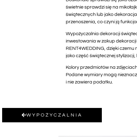
świetnie sprawdzi się na mikoła
świątecznych lub jako dekoracja s
przenoszenia, co czyni ją funk
Wypożyczalnia dekoracji świątecz
inwestowania w zakup dekoracji n
RENT4WEDDING, dzięki czemu moż
jako część świątecznej stylizacji
Kolory przedmiotów na zdjęciach 
Podane wymiary mogą nieznacznie
i nie zawiera podatku.
WYPOŻYCZALNIA