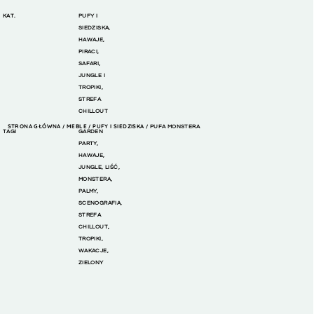
KAT.
PUFY I
SIEDZISKA
,
HAWAJE
,
PIRACI
,
SAFARI,
JUNGLE I
TROPIKI
,
STREFA
CHILLOUT
STRONA GŁÓWNA
MEBLE
PUFY I SIEDZISKA
/
/
/ PUFA MONSTERA
TAGI
GARDEN
PARTY
,
HAWAJE
,
JUNGLE
,
LIŚĆ
,
MONSTERA
,
PALMY
,
SCENOGRAFIA
,
STREFA
CHILLOUT
,
TROPIKI
,
WAKACJE
,
ZIELONY