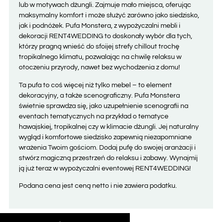
lub w motywach dżungli. Zajmuje mało miejsca, oferując
maksymalny komfort i może służyć zarówno jako siedzisko,
jak i podnóżek. Pufa Monstera, z wypożyczalni mebli i
dekoracji RENT4WEDDING to doskonały wybór dla tych,
którzy pragną wnieść do sfoijej strefy chillout trochę
tropikalnego klimatu, pozwalając na chwilę relaksu w
otoczeniu przyrody, nawet bez wychodzenia z domu!
Ta pufa to coś więcej niż tylko mebel – to element
dekoracyjny, a także scenograficzny. Pufa Monstera
świetnie sprawdza się, jako uzupełnienie scenografii na
eventach tematycznych na przykład o tematyce
hawajskiej, tropikalnej czy w klimacie dżungli. Jej naturalny
wygląd i komfortowe siedzisko zapewnią niezapomniane
wrażenia Twoim gościom. Dodaj pufę do swojej aranżacji i
stwórz magiczną przestrzeń do relaksu i zabawy. Wynajmij
ją już teraz w wypożyczalni eventowej RENT4WEDDING!
Podana cena jest ceną netto i nie zawiera podatku.