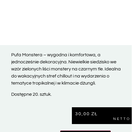
Pufa Monstera – wygodna i komfortowa, a
jednocześnie dekoracyjna. Niewielkie siedzisko we
wzór zielonych liści monstery na czarnym tle. Idealna
do wakacyjnych stref chillout i na wydarzenia o
tematyce tropikalnej i w klimacie dżungli.
Dostępne 20. sztuk.
30,00
ZŁ
NETTO