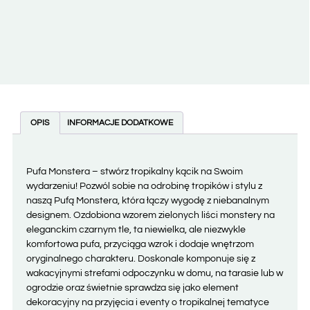
OPIS
INFORMACJE DODATKOWE
Pufa Monstera – stwórz tropikalny kącik na Swoim
wydarzeniu! Pozwól sobie na odrobinę tropików i stylu z
naszą Pufą Monstera, która łączy wygodę z niebanalnym
designem. Ozdobiona wzorem zielonych liści monstery na
eleganckim czarnym tle, ta niewielka, ale niezwykle
komfortowa pufa, przyciąga wzrok i dodaje wnętrzom
oryginalnego charakteru. Doskonale komponuje się z
wakacyjnymi strefami odpoczynku w domu, na tarasie lub w
ogrodzie oraz świetnie sprawdza się jako element
dekoracyjny na przyjęcia i eventy o tropikalnej tematyce