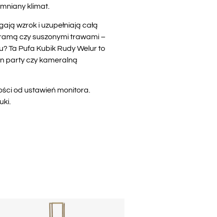
omniany klimat.
ją wzrok i uzupełniają całą
akramą czy suszonymi trawami –
? Ta Pufa Kubik Rudy Welur to
en party czy kameralną
ości od ustawień monitora.
ki.