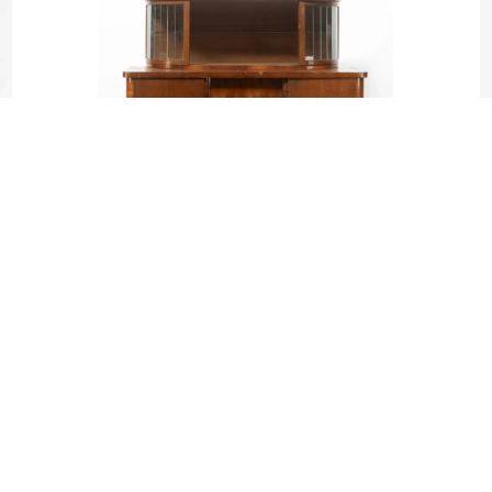
STARY KREDENS VINTAGE
350,00
zł
DODAJ