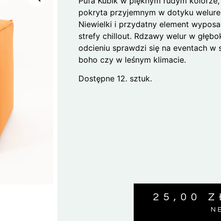
Pufa Kubik w pięknym rudym kolorze,
pokryta przyjemnym w dotyku welur
Niewielki i przydatny element wyposa
strefy chillout. Rdzawy welur w głęb
odcieniu sprawdzi się na eventach w 
boho czy w leśnym klimacie.
Dostępne
12. sztuk.
25,00
Z
N