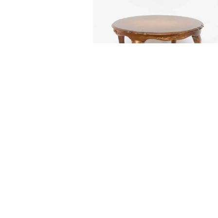
LUDWIKOWSKI STÓŁ
OKRĄGŁY
200,00
zł
DODAJ