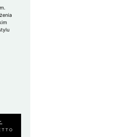
em.
żenia
okim
stylu
Ł
ETTO