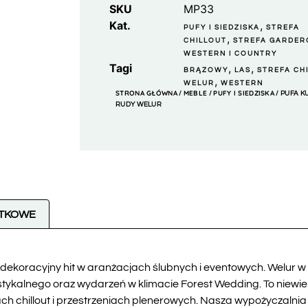
SKU
MP33
Kat.
,
PUFY I SIEDZISKA
STREFA
,
CHILLOUT
STREFA GARDER
WESTERN I COUNTRY
Tagi
,
,
BRĄZOWY
LAS
STREFA CH
,
WELUR
WESTERN
STRONA GŁÓWNA
MEBLE
PUFY I SIEDZISKA
/
/
/ PUFA K
RUDY WELUR
ATKOWE
 dekoracyjny hit w aranżacjach ślubnych i eventowych. Welur w
ustykalnego oraz wydarzeń w klimacie Forest Wedding. To niewiel
h chillout i przestrzeniach plenerowych. Nasza wypożyczalnia d