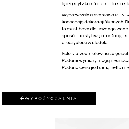
łączą styl z komfortem – tak jak
Wypożyczalnia eventowa RENT4WE
koncepcję dekoracji ślubnych. R
to must-have dla każdego weddi
sposób na stylową aranżację i s
uroczystość w stodole.
Kolory przedmiotów na zdjęciach 
Podane wymiary mogą nieznacznie
Podana cena jest ceną netto i ni
WYPOŻYCZALNIA