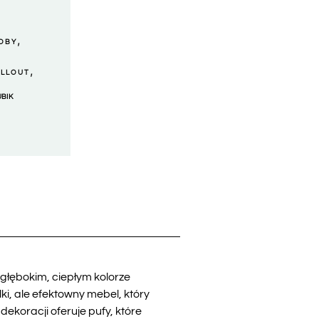
,
OBY
,
ILLOUT
UBIK
 głębokim, ciepłym kolorze
ki, ale efektowny mebel, który
ekoracji oferuje pufy, które