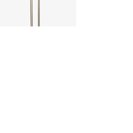
ZŁOTY SŁUPEK 245 CM
160,00
zł
DODAJ