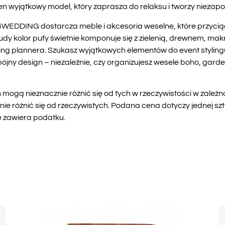
 ten wyjątkowy model, który zaprasza do relaksu i tworzy niezap
DDING dostarcza meble i akcesoria weselne, które przyciąga
udy kolor pufy świetnie komponuje się z zielenią, drewnem, m
ng plannera. Szukasz wyjątkowych elementów do event stylingu
pójny design – niezależnie, czy organizujesz wesele boho, gard
mogą nieznacznie różnić się od tych w rzeczywistości w zależn
 różnić się od rzeczywistych. Podana cena dotyczy jednej sztu
e zawiera podatku.