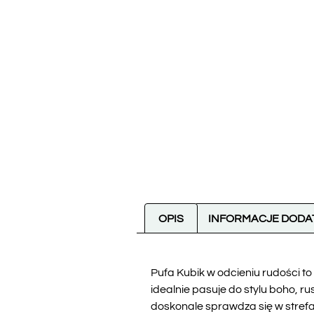
OPIS
INFORMACJE DOD
Pufa Kubik w odcieniu rudości to
idealnie pasuje do stylu boho, r
doskonale sprawdza się w strefac