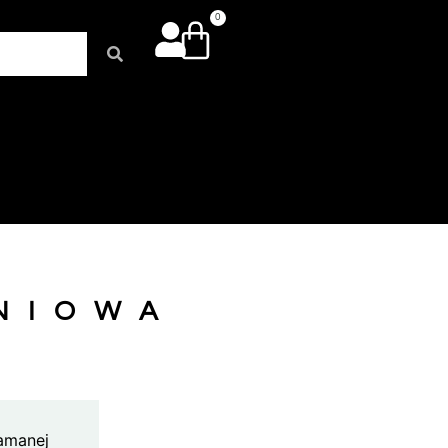
0
NIOWA
łamanej