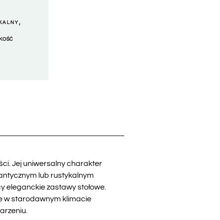
,
KALNY
 KOŚĆ
ści. Jej uniwersalny charakter
mantycznym lub rustykalnym
cy eleganckie zastawy stołowe.
cie w starodawnym klimacie
arzeniu.