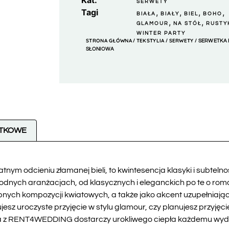
Kat.
SERWETY
Tagi
,
,
,
,
BIAŁA
BIAŁY
BIEL
BOHO
,
,
GLAMOUR
NA STÓŁ
RUSTY
WINTER PARTY
STRONA GŁÓWNA
TEKSTYLIA
SERWETY
/
/
/ SERWETKA
SŁONIOWA
ATKOWE
nym odcieniu złamanej bieli, to kwintesencja klasyki i subtelno
odnych aranżacjach, od klasycznych i eleganckich po te o ro
lubnych kompozycji kwiatowych, a także jako akcent uzupełniają
ujesz uroczyste przyjęcie w stylu glamour, czy planujesz przyję
wa z RENT4WEDDING dostarczy urokliwego ciepła każdemu wyd