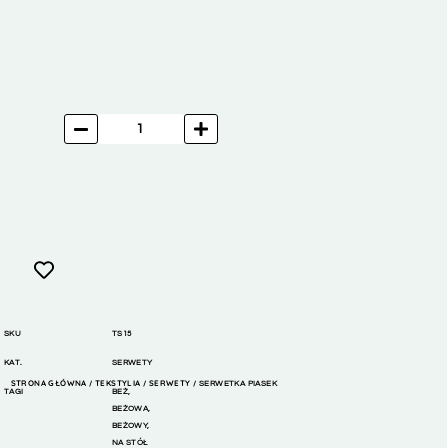
SKU
TS15
KAT.
SERWETY
STRONA GŁÓWNA
TEKSTYLIA
SERWETY
/
/
/ SERWETKA PIASEK
TAGI
BEŻ
,
BEŻOWA
,
BEŻOWY
,
NA STÓŁ