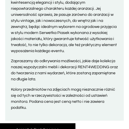
kwintesencją elegancji i stylu, dodającym
niepowtarzalnego charakteru każdej aranżacji. Jej
uniwersalność sprawia, że pasuje zarówno do aranżacji w
stylu vintage, jak i nowoczesnych, do wnętrz jak i na
zewnątrz, będąc idealnym wyborem na ogrodowe przyjęcia
w stylu modern Serwetka Piasek wykonana z wysokiej
jakości materiału, który gwarantuje łatwość użytkowania i
trwałość, to nie tylko dekoracja, ale też praktyczny element
wyposażenia każdego eventu.
Zapraszamy do odkrywania możliwości, jakie daje kolekcja
naszej wypożyczalni mebli i dekoracji RENT4WEDDING oraz
do tworzenia z nami wydarzeń, które zostaną zapamiętane
na długie lata.
Kolory przedmiotów na zdjęciach mogą nieznacznie różnić
się od tych w rzeczywistości w zależności od ustawień
monitora. Podana cena jest ceną netto i nie zawiera
podatku.