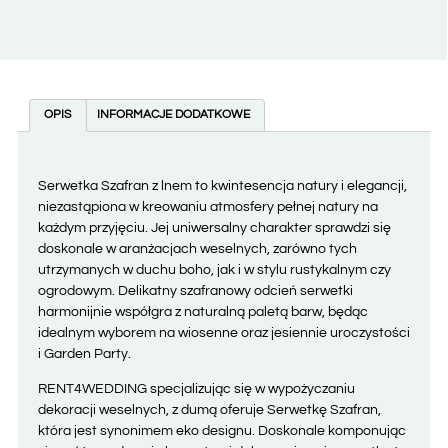
OPIS
INFORMACJE DODATKOWE
Serwetka Szafran z lnem to kwintesencja natury i elegancji,
niezastąpiona w kreowaniu atmosfery pełnej natury na
każdym przyjęciu. Jej uniwersalny charakter sprawdzi się
doskonale w aranżacjach weselnych, zarówno tych
utrzymanych w duchu boho, jak i w stylu rustykalnym czy
ogrodowym. Delikatny szafranowy odcień serwetki
harmonijnie współgra z naturalną paletą barw, będąc
idealnym wyborem na wiosenne oraz jesiennie uroczystości
i Garden Party.
RENT4WEDDING specjalizując się w wypożyczaniu
dekoracji weselnych, z dumą oferuje Serwetkę Szafran,
która jest synonimem eko designu. Doskonale komponując