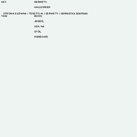
KAT.
SERWETY
,
HALLOWEEN
STRONA GŁÓWNA
TEKSTYLIA
SERWETY
/
/
/ SERWETKA SZAFRAN
TAGI
BOHO
,
JESIEŃ
,
LEN
,
NA
STÓŁ
,
PIERŚCIEŃ