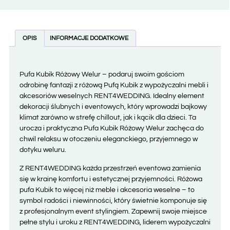
OPIS
INFORMACJE DODATKOWE
Pufa Kubik Różowy Welur – podaruj swoim gościom
odrobinę fantazji z różową Pufą Kubik z wypożyczalni mebli i
akcesoriów weselnych RENT4WEDDING. Idealny element
dekoracji ślubnych i eventowych, który wprowadzi bajkowy
klimat zarówno w strefę chillout, jak i kącik dla dzieci. Ta
urocza i praktyczna Pufa Kubik Różowy Welur zachęca do
chwil relaksu w otoczeniu eleganckiego, przyjemnego w
dotyku weluru.
Z RENT4WEDDING każda przestrzeń eventowa zamienia
się w krainę komfortu i estetycznej przyjemności. Różowa
pufa Kubik to więcej niż meble i akcesoria weselne – to
symbol radości i niewinności, który świetnie komponuje się
z profesjonalnym event stylingiem. Zapewnij swoje miejsce
pełne stylu i uroku z RENT4WEDDING, liderem wypożyczalni