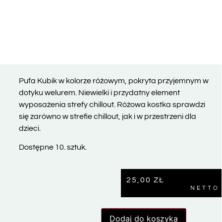
Pufa Kubik w kolorze różowym, pokryta przyjemnym w
dotyku welurem. Niewielki i przydatny element
wyposażenia strefy chillout. Różowa kostka sprawdzi
się zarówno w strefie chillout, jak i w przestrzeni dla
dzieci.
Dostępne 10. sztuk.
25,00
ZŁ
NETTO
Dodaj do koszyka