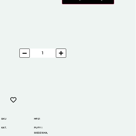
SKU
MP21
KAT.
PUFY I
SIEDZISKA
,