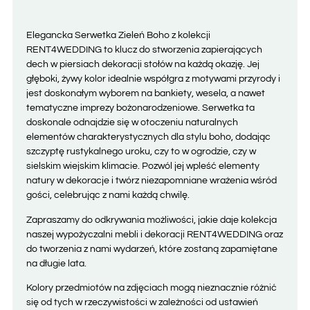
Elegancka Serwetka Zieleń Boho z kolekcji
RENT4WEDDING to klucz do stworzenia zapierających
dech w piersiach dekoracji stołów na każdą okazję. Jej
głęboki, żywy kolor idealnie współgra z motywami przyrody i
jest doskonałym wyborem na bankiety, wesela, a nawet
tematyczne imprezy bożonarodzeniowe. Serwetka ta
doskonale odnajdzie się w otoczeniu naturalnych
elementów charakterystycznych dla stylu boho, dodając
szczyptę rustykalnego uroku, czy to w ogrodzie, czy w
sielskim wiejskim klimacie. Pozwól jej wpleść elementy
natury w dekoracje i twórz niezapomniane wrażenia wśród
gości, celebrując z nami każdą chwilę.
Zapraszamy do odkrywania możliwości, jakie daje kolekcja
naszej wypożyczalni mebli i dekoracji RENT4WEDDING oraz
do tworzenia z nami wydarzeń, które zostaną zapamiętane
na długie lata.
Kolory przedmiotów na zdjęciach mogą nieznacznie różnić
się od tych w rzeczywistości w zależności od ustawień