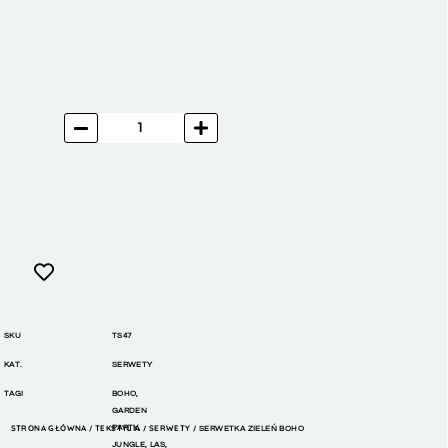
SKU
TS47
KAT.
SERWETY
TAGI
BOHO
,
GARDEN
STRONA GŁÓWNA
TEKSTYLIA
PARTY
,
SERWETY
/
/
/ SERWETKA ZIELEŃ BOHO
JUNGLE
,
LAS
,