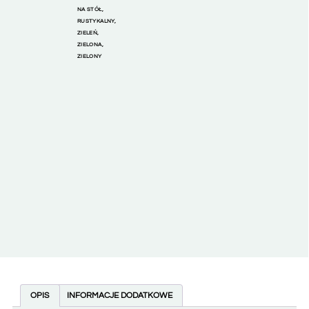
NA STÓŁ
,
RUSTYKALNY
,
ZIELEŃ
,
ZIELONA
,
ZIELONY
OPIS
INFORMACJE DODATKOWE