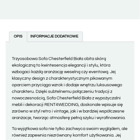
OPIS
INFORMACJE DODATKOWE
Trzyosobowa Sofa Chesterfield Biała obita skórą
ekologiczną to kwintesencja elegancji i stylu, która
wzbogaci każdą aranżację weselną czy eventową. Jej
klasyczny design z charakterystycznym pikowanym
oparciem przyciąga wzrok i dodaje wnętrzu luksusowego
charakteru. Dzięki subtelnemu połączeniu tradycji z
nowoczesnością, Sofa Chesterfield Biała z wypożyczalni
mebli i dekoracji RENT4WEDDING, doskonale wpisuje się
zarówno w styl retro i vintage, jak i w bardziej współczesne
aranżacje, tworząc atmosferę pełną szyku i wyrafinowania.
Ta wyjątkowa sofa nie tylko zachwyca swoim wyglądem, ale
również zapewnia niezrównany komfort użytkowania. Jej