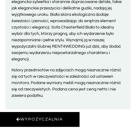
elegancka sylwetka i starannie dopracowane detale, takie
jak eleganckie przeszycia i delikatne guziki, nadają jej
wyjątkowego uroku. Biała skóra ekologiczna dodaje
świeżości i jasności, wprowadzając do wnętrza element
czystości i elegancji. Sofa Chesterfield Biała to idealny
wybór dla tych, którzy pragną, aby ich wydarzenie było
niezapomniane i pełne stylu. Wynajmij ją w naszej
wypożyczalni ślubnej RENT4WEDDING już dziś, aby dodać
swojemu wydarzeniu niepowtarzalnego charakteru i
elegancji.
Kolory przedmiotów na zdjęciach mogą nieznacznie różnić
się od tych w rzeczywistości w zależności od ustawień
monitora. Podane wymiary mebli mogą nieznacznie różnić
się od rzeczywistych. Podana cena jest ceną netto i nie
zawiera podatku.
WYPOŻYCZALNIA