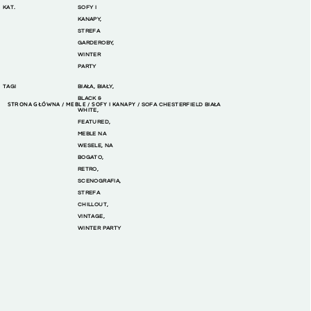
KAT.
SOFY I
KANAPY
,
STREFA
GARDEROBY
,
WINTER
PARTY
TAGI
BIAŁA
,
BIAŁY
,
BLACK &
STRONA GŁÓWNA
MEBLE
SOFY I KANAPY
/
/
/ SOFA CHESTERFIELD BIAŁA
WHITE
,
FEATURED
,
MEBLE NA
WESELE
,
NA
BOGATO
,
RETRO
,
SCENOGRAFIA
,
STREFA
CHILLOUT
,
VINTAGE
,
WINTER PARTY