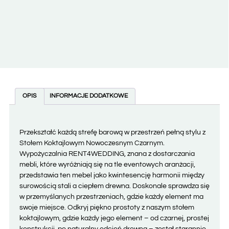
OPIS
INFORMACJE DODATKOWE
Przekształć każdą strefę barową w przestrzeń pełną stylu z
Stołem Koktajlowym Nowoczesnym Czarnym.
Wypożyczalnia RENT4WEDDING, znana z dostarczania
mebli, które wyróżniają się na tle eventowych aranżacji,
przedstawia ten mebel jako kwintesencję harmonii między
surowością stali a ciepłem drewna. Doskonale sprawdza się
w przemyślanych przestrzeniach, gdzie każdy element ma
swoje miejsce. Odkryj piękno prostoty z naszym stołem
koktajlowym, gdzie każdy jego element – od czarnej, prostej
konstrukcji, po naturalny odcień drewna – został starannie