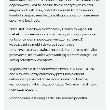
dopasowany. Jest to idealne tło dla soczystych koktajli i
eleganckich szklanek, a stabilna konstrukcja zapewnia
komfort i bezpieczeństwo, umożliwiając gościom cieszenie
się chwilą bez trosk.
Nasz Stół Koktajlowy Nowoczesny Czarny to więcej niż
mebel – to przemyślana konstrukcja, która łączy w sobie
funkcjonalność z nowoczesnym wzornictwem. Z
wypożyczalnią mebli i dekoracji eventowych
RENT4WEDDING stawiasz na produkty, które są nie tylko
praktyczne, ale również wprowadzają element designu do
Twojej przestrzeni eventowej.
Wypożyczalnia akcesoriów weselnych RENT4WEDDING
dba o to, aby każdy oferowany przez nas element
dekoracyjny spełniał oczekiwania nawet najbardziej
wymagających klientów, podnosząc Twój event styling na
najwyższy poziom.
Podana cena jest ceną netto i nie zawiera podatku.