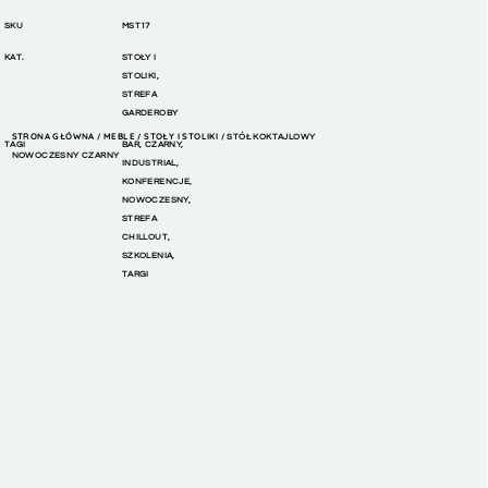
SKU
MST17
KAT.
STOŁY I
STOLIKI
,
STREFA
GARDEROBY
STRONA GŁÓWNA
MEBLE
STOŁY I STOLIKI
/
/
/ STÓŁ KOKTAJLOWY
TAGI
BAR
,
CZARNY
,
NOWOCZESNY CZARNY
INDUSTRIAL
,
KONFERENCJE
,
NOWOCZESNY
,
STREFA
CHILLOUT
,
SZKOLENIA
,
TARGI