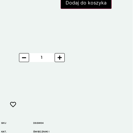
Dodaj do koszyka
SKU
DSSW04
KAT.
ŚWIECZNIKI I