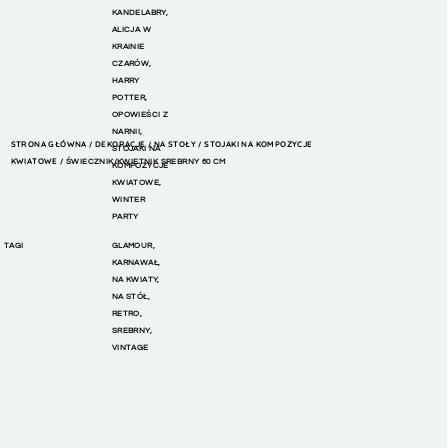
KANDELABRY
,
ALICJA W
KRAINIE
CZARÓW
,
HARRY
POTTER
,
OPOWIEŚCI Z
NARNII
,
STRONA GŁÓWNA
DEKORACJE
NA STOŁY
STOJAKI NA KOMPOZYCJE
/
/
/
STOJAKI NA
KWIATOWE
/ ŚWIECZNIK/KWIETNIK SREBRNY 60 CM
KOMPOZYCJE
KWIATOWE
,
WINTER
PARTY
TAGI
GLAMOUR
,
KARNAWAŁ
,
NA KWIATY
,
NA STÓŁ
,
RETRO
,
SREBRNY
,
VINTAGE