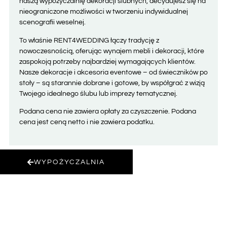
naszą wypożyczalnię dekoracji ślubnych, decydujesz się na
nieograniczone możliwości w tworzeniu indywidualnej
scenografii weselnej.
To właśnie RENT4WEDDING łączy tradycję z
nowoczesnością, oferując wynajem mebli i dekoracji, które
zaspokoją potrzeby najbardziej wymagających klientów.
Nasze dekoracje i akcesoria eventowe – od świeczników po
stoły – są starannie dobrane i gotowe, by współgrać z wizją
Twojego idealnego ślubu lub imprezy tematycznej.
Podana cena nie zawiera opłaty za czyszczenie. Podana
cena jest ceną netto i nie zawiera podatku.
WYPOŻYCZALNIA