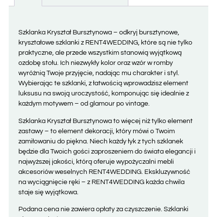
Szklanka Kryształ Bursztynowa – odkryj bursztynowe,
kryształowe szklanki z RENT4WEDDING, które są nie tylko
praktyczne, ale przede wszystkim stanowią wyjątkową
ozdobę stołu. Ich niezwykły kolor oraz wzór w romby
wyróżnią Twoje przyjęcie, nadając mu charakter i styl.
Wybierając te szklanki, z łatwością wprowadzisz element
luksusu na swoją uroczystość, komponując się idealnie z
każdym motywem – od glamour po vintage.
Szklanka Kryształ Bursztynowa to więcej niż tylko element
zastawy – to element dekoracji, który mówi o Twoim
zamiłowaniu do piękna. Niech każdy łyk z tych szklanek
będzie dla Twoich gości zaproszeniem do świata elegancji i
najwyższej jakości, którą oferuje wypożyczalni mebli
akcesoriów weselnych RENT4WEDDING. Ekskluzywność
na wyciągnięcie ręki – z RENT4WEDDING każda chwila
staje się wyjątkowa.
Podana cena nie zawiera opłaty za czyszczenie. Szklanki