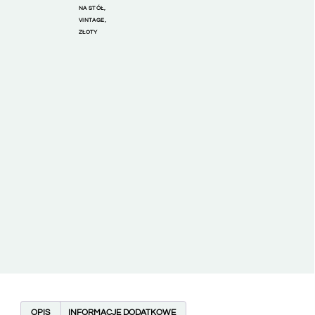
NA STÓŁ
,
VINTAGE
,
ZŁOTY
OPIS
INFORMACJE DODATKOWE