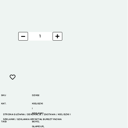
SKU
DZK02
KAT.
KIELISZKI
I
SZKLANKI
STRONA GŁÓWNA
DEKORACJE
ZASTAWA
KIELISZKI I
/
/
/
SZKLANKI
/ SZKLANKA KRYSZTAŁ BURSZTYNOWA
TAGI
BOHO
,
GLAMOUR
,