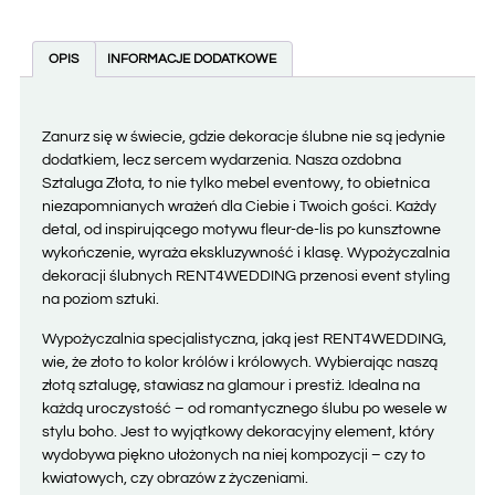
OPIS
INFORMACJE DODATKOWE
Zanurz się w świecie, gdzie dekoracje ślubne nie są jedynie
dodatkiem, lecz sercem wydarzenia. Nasza ozdobna
Sztaluga Złota, to nie tylko mebel eventowy, to obietnica
niezapomnianych wrażeń dla Ciebie i Twoich gości. Każdy
detal, od inspirującego motywu fleur-de-lis po kunsztowne
wykończenie, wyraża ekskluzywność i klasę. Wypożyczalnia
dekoracji ślubnych RENT4WEDDING przenosi event styling
na poziom sztuki.
Wypożyczalnia specjalistyczna, jaką jest RENT4WEDDING,
wie, że złoto to kolor królów i królowych. Wybierając naszą
złotą sztalugę, stawiasz na glamour i prestiż. Idealna na
każdą uroczystość – od romantycznego ślubu po wesele w
stylu boho. Jest to wyjątkowy dekoracyjny element, który
wydobywa piękno ułożonych na niej kompozycji – czy to
kwiatowych, czy obrazów z życzeniami.