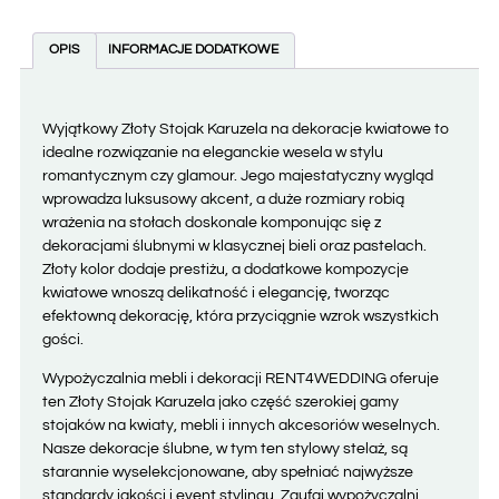
OPIS
INFORMACJE DODATKOWE
Wyjątkowy Złoty Stojak Karuzela na dekoracje kwiatowe to
idealne rozwiązanie na eleganckie wesela w stylu
romantycznym czy glamour. Jego majestatyczny wygląd
wprowadza luksusowy akcent, a duże rozmiary robią
wrażenia na stołach doskonale komponując się z
dekoracjami ślubnymi w klasycznej bieli oraz pastelach.
Złoty kolor dodaje prestiżu, a dodatkowe kompozycje
kwiatowe wnoszą delikatność i elegancję, tworząc
efektowną dekorację, która przyciągnie wzrok wszystkich
gości.
Wypożyczalnia mebli i dekoracji RENT4WEDDING oferuje
ten Złoty Stojak Karuzela jako część szerokiej gamy
stojaków na kwiaty, mebli i innych akcesoriów weselnych.
Nasze dekoracje ślubne, w tym ten stylowy stelaż, są
starannie wyselekcjonowane, aby spełniać najwyższe
standardy jakości i event stylingu. Zaufaj wypożyczalni