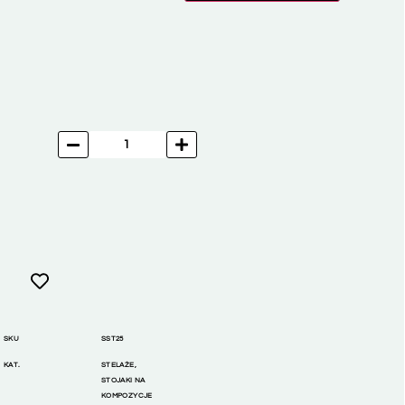
SKU
SST25
KAT.
STELAŻE
,
STOJAKI NA
KOMPOZYCJE