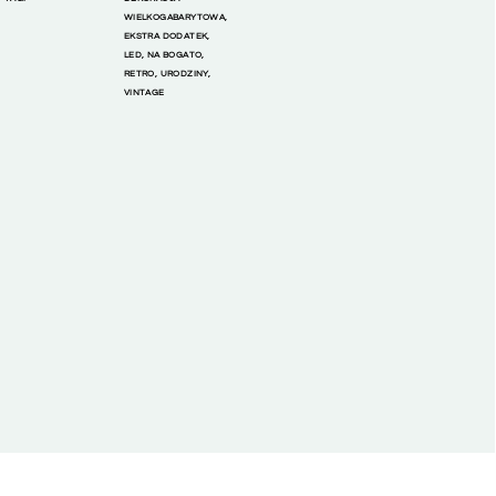
WIELKOGABARYTOWA
,
EKSTRA DODATEK
,
LED
,
NA BOGATO
,
RETRO
,
URODZINY
,
VINTAGE