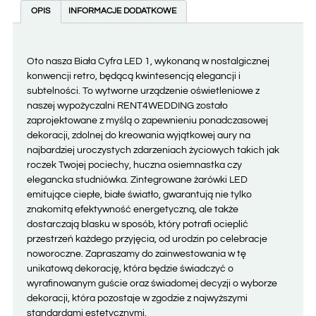
OPIS
INFORMACJE DODATKOWE
Oto nasza Biała Cyfra LED 1, wykonaną w nostalgicznej
konwencji retro, będącą kwintesencją elegancji i
subtelności. To wytworne urządzenie oświetleniowe z
naszej wypożyczalni RENT4WEDDING zostało
zaprojektowane z myślą o zapewnieniu ponadczasowej
dekoracji, zdolnej do kreowania wyjątkowej aury na
najbardziej uroczystych zdarzeniach życiowych takich jak
roczek Twojej pociechy, huczna osiemnastka czy
elegancka studniówka. Zintegrowane żarówki LED
emitujące ciepłe, białe światło, gwarantują nie tylko
znakomitą efektywność energetyczną, ale także
dostarczają blasku w sposób, który potrafi ocieplić
przestrzeń każdego przyjęcia, od urodzin po celebracje
noworoczne. Zapraszamy do zainwestowania w tę
unikatową dekorację, która będzie świadczyć o
wyrafinowanym guście oraz świadomej decyzji o wyborze
dekoracji, która pozostaje w zgodzie z najwyższymi
standardami estetycznymi.