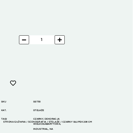
SKU
SST50
KAT.
STELAŻE
TAGI
CZARNY
,
DEKORACJA
STRONA GŁÓWNA
SCENOGRAFIA
STELAŻE
/
/
/ CZARNY SŁUPEK 206 CM
WIELKOGABARYTOWA
,
INDUSTRIAL
,
NA