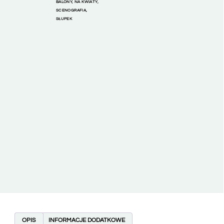
BALONY
,
NA KWIATY
,
SCENOGRAFIA
,
SŁUPEK
OPIS
INFORMACJE DODATKOWE