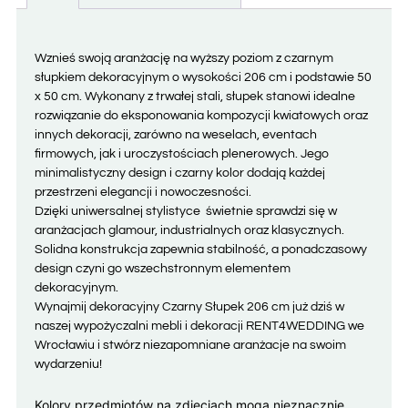
Wznieś swoją aranżację na wyższy poziom z czarnym
słupkiem dekoracyjnym o wysokości 206 cm i podstawie 50
x 50 cm. Wykonany z trwałej stali, słupek stanowi idealne
rozwiązanie do eksponowania kompozycji kwiatowych oraz
innych dekoracji, zarówno na weselach, eventach
firmowych, jak i uroczystościach plenerowych. Jego
minimalistyczny design i czarny kolor dodają każdej
przestrzeni elegancji i nowoczesności.
Dzięki uniwersalnej stylistyce świetnie sprawdzi się w
aranżacjach glamour, industrialnych oraz klasycznych.
Solidna konstrukcja zapewnia stabilność, a ponadczasowy
design czyni go wszechstronnym elementem
dekoracyjnym.
Wynajmij dekoracyjny Czarny Słupek 206 cm już dziś w
naszej wypożyczalni mebli i dekoracji RENT4WEDDING we
Wrocławiu i stwórz niezapomniane aranżacje na swoim
wydarzeniu!
Kolory przedmiotów na zdjęciach mogą nieznacznie