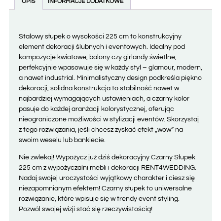
OPIS
INFORMACJE DODATKOWE
Stalowy słupek o wysokości 225 cm to konstrukcyjny
element dekoracji ślubnych i eventowych. Idealny pod
kompozycje kwiatowe, balony czy girlandy świetlne,
perfekcyjnie wpasowuje się w każdy styl – glamour, modern,
a nawet industrial. Minimalistyczny design podkreśla piękno
dekoracji, solidna konstrukcja to stabilność nawet w
najbardziej wymagających ustawieniach, a czarny kolor
pasuje do każdej aranżacji kolorystycznej, oferując
nieograniczone możliwości w stylizacji eventów. Skorzystaj
z tego rozwiązania, jeśli chcesz zyskać efekt „wow” na
swoim weselu lub bankiecie.
Nie zwlekaj! Wypożycz już dziś dekoracyjny Czarny Słupek
225 cm z wypożyczalni mebli i dekoracji RENT4WEDDING.
Nadaj swojej uroczystości wyjątkowy charakter i ciesz się
niezapomnianym efektem! Czarny słupek to uniwersalne
rozwiązanie, które wpisuje się w trendy event styling.
Pozwól swojej wizji stać się rzeczywistością!