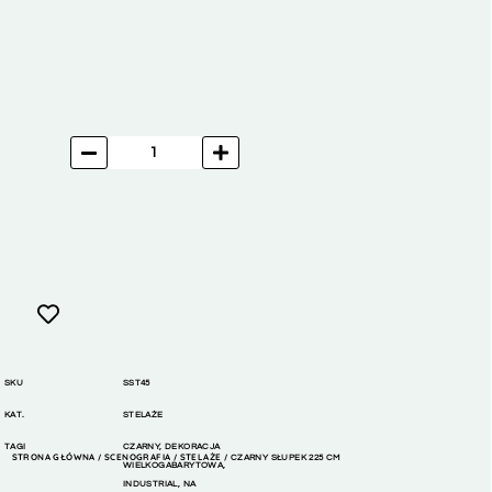
SKU
SST45
KAT.
STELAŻE
TAGI
CZARNY
,
DEKORACJA
STRONA GŁÓWNA
SCENOGRAFIA
STELAŻE
/
/
/ CZARNY SŁUPEK 225 CM
WIELKOGABARYTOWA
,
INDUSTRIAL
,
NA