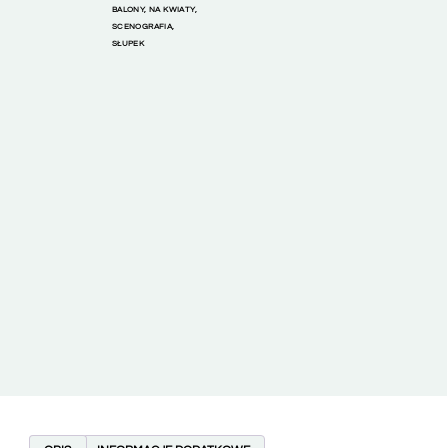
BALONY
,
NA KWIATY
,
SCENOGRAFIA
,
SŁUPEK